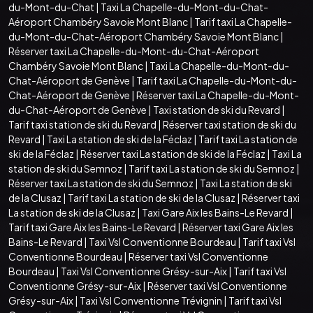
du-Mont-du-Chat
|
Taxi La Chapelle-du-Mont-du-Chat-
Aéroport Chambéry Savoie Mont Blanc
|
Tarif taxi La Chapelle-
du-Mont-du-Chat-Aéroport Chambéry Savoie Mont Blanc
|
Réserver taxi La Chapelle-du-Mont-du-Chat-Aéroport
Chambéry Savoie Mont Blanc
|
Taxi La Chapelle-du-Mont-du-
Chat-Aéroport de Genève
|
Tarif taxi La Chapelle-du-Mont-du-
Chat-Aéroport de Genève
|
Réserver taxi La Chapelle-du-Mont-
du-Chat-Aéroport de Genève
|
Taxi station de ski du Revard
|
Tarif taxi station de ski du Revard
|
Réserver taxi station de ski du
Revard
|
Taxi La station de ski de la Féclaz
|
Tarif taxi La station de
ski de la Féclaz
|
Réserver taxi La station de ski de la Féclaz
|
Taxi La
station de ski du Semnoz
|
Tarif taxi La station de ski du Semnoz
|
Réserver taxi La station de ski du Semnoz
|
Taxi La station de ski
de la Clusaz
|
Tarif taxi La station de ski de la Clusaz
|
Réserver taxi
La station de ski de la Clusaz
|
Taxi Gare Aix les Bains-Le Revard
|
Tarif taxi Gare Aix les Bains-Le Revard
|
Réserver taxi Gare Aix les
Bains-Le Revard
|
Taxi Vsl Conventionne Bourdeau
|
Tarif taxi Vsl
Conventionne Bourdeau
|
Réserver taxi Vsl Conventionne
Bourdeau
|
Taxi Vsl Conventionne Grésy-sur-Aix
|
Tarif taxi Vsl
Conventionne Grésy-sur-Aix
|
Réserver taxi Vsl Conventionne
Grésy-sur-Aix
|
Taxi Vsl Conventionne Trévignin
|
Tarif taxi Vsl