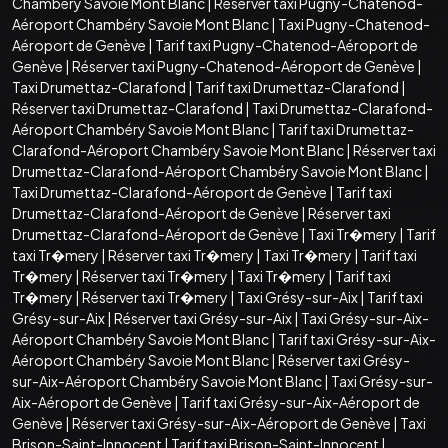
Chambéry Savoie Mont Blanc
|
Réserver taxi Pugny-Chatenod-
Aéroport Chambéry Savoie Mont Blanc
|
Taxi Pugny-Chatenod-
Aéroport de Genève
|
Tarif taxi Pugny-Chatenod-Aéroport de
Genève
|
Réserver taxi Pugny-Chatenod-Aéroport de Genève
|
Taxi Drumettaz-Clarafond
|
Tarif taxi Drumettaz-Clarafond
|
Réserver taxi Drumettaz-Clarafond
|
Taxi Drumettaz-Clarafond-
Aéroport Chambéry Savoie Mont Blanc
|
Tarif taxi Drumettaz-
Clarafond-Aéroport Chambéry Savoie Mont Blanc
|
Réserver taxi
Drumettaz-Clarafond-Aéroport Chambéry Savoie Mont Blanc
|
Taxi Drumettaz-Clarafond-Aéroport de Genève
|
Tarif taxi
Drumettaz-Clarafond-Aéroport de Genève
|
Réserver taxi
Drumettaz-Clarafond-Aéroport de Genève
|
Taxi Tr�mery
|
Tarif
taxi Tr�mery
|
Réserver taxi Tr�mery
|
Taxi Tr�mery
|
Tarif taxi
Tr�mery
|
Réserver taxi Tr�mery
|
Taxi Tr�mery
|
Tarif taxi
Tr�mery
|
Réserver taxi Tr�mery
|
Taxi Grésy-sur-Aix
|
Tarif taxi
Grésy-sur-Aix
|
Réserver taxi Grésy-sur-Aix
|
Taxi Grésy-sur-Aix-
Aéroport Chambéry Savoie Mont Blanc
|
Tarif taxi Grésy-sur-Aix-
Aéroport Chambéry Savoie Mont Blanc
|
Réserver taxi Grésy-
sur-Aix-Aéroport Chambéry Savoie Mont Blanc
|
Taxi Grésy-sur-
Aix-Aéroport de Genève
|
Tarif taxi Grésy-sur-Aix-Aéroport de
Genève
|
Réserver taxi Grésy-sur-Aix-Aéroport de Genève
|
Taxi
Brison-Saint-Innocent
|
Tarif taxi Brison-Saint-Innocent
|