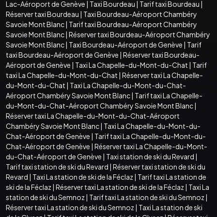
Lac-Aéroport de Genève
|
Taxi Bourdeau
|
Tarif taxi Bourdeau
|
Réserver taxi Bourdeau
|
Taxi Bourdeau-Aéroport Chambéry
Savoie Mont Blanc
|
Tarif taxi Bourdeau-Aéroport Chambéry
Savoie Mont Blanc
|
Réserver taxi Bourdeau-Aéroport Chambéry
Savoie Mont Blanc
|
Taxi Bourdeau-Aéroport de Genève
|
Tarif
taxi Bourdeau-Aéroport de Genève
|
Réserver taxi Bourdeau-
Aéroport de Genève
|
Taxi La Chapelle-du-Mont-du-Chat
|
Tarif
taxi La Chapelle-du-Mont-du-Chat
|
Réserver taxi La Chapelle-
du-Mont-du-Chat
|
Taxi La Chapelle-du-Mont-du-Chat-
Aéroport Chambéry Savoie Mont Blanc
|
Tarif taxi La Chapelle-
du-Mont-du-Chat-Aéroport Chambéry Savoie Mont Blanc
|
Réserver taxi La Chapelle-du-Mont-du-Chat-Aéroport
Chambéry Savoie Mont Blanc
|
Taxi La Chapelle-du-Mont-du-
Chat-Aéroport de Genève
|
Tarif taxi La Chapelle-du-Mont-du-
Chat-Aéroport de Genève
|
Réserver taxi La Chapelle-du-Mont-
du-Chat-Aéroport de Genève
|
Taxi station de ski du Revard
|
Tarif taxi station de ski du Revard
|
Réserver taxi station de ski du
Revard
|
Taxi La station de ski de la Féclaz
|
Tarif taxi La station de
ski de la Féclaz
|
Réserver taxi La station de ski de la Féclaz
|
Taxi La
station de ski du Semnoz
|
Tarif taxi La station de ski du Semnoz
|
Réserver taxi La station de ski du Semnoz
|
Taxi La station de ski