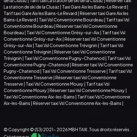
de la Clusaz
|
Tarif taxi La station de ski de la Clusaz
|
Réserver taxi
La station de ski de la Clusaz
|
Taxi Gare Aix les Bains-Le Revard
|
Tarif taxi Gare Aix les Bains-Le Revard
|
Réserver taxi Gare Aix les
Bains-Le Revard
|
Taxi Vsl Conventionne Bourdeau
|
Tarif taxi Vsl
Conventionne Bourdeau
|
Réserver taxi Vsl Conventionne
Bourdeau
|
Taxi Vsl Conventionne Grésy-sur-Aix
|
Tarif taxi Vsl
Conventionne Grésy-sur-Aix
|
Réserver taxi Vsl Conventionne
Grésy-sur-Aix
|
Taxi Vsl Conventionne Trévignin
|
Tarif taxi Vsl
Conventionne Trévignin
|
Réserver taxi Vsl Conventionne
Trévignin
|
Taxi Vsl Conventionne Pugny-Chatenod
|
Tarif taxi Vsl
Conventionne Pugny-Chatenod
|
Réserver taxi Vsl Conventionne
Pugny-Chatenod
|
Taxi Vsl Conventionne Tresserve
|
Tarif taxi Vsl
Conventionne Tresserve
|
Réserver taxi Vsl Conventionne
Tresserve
|
Taxi Vsl Conventionne Mouxy
|
Tarif taxi Vsl
Conventionne Mouxy
|
Réserver taxi Vsl Conventionne Mouxy
|
Taxi Vsl Conventionne Aix-les-Bains
|
Tarif taxi Vsl Conventionne
Aix-les-Bains
|
Réserver taxi Vsl Conventionne Aix-les-Bains
|
© Copyright © (S3) 2021- 2026 MBH TAXI .Tous droits réservés .
Création par