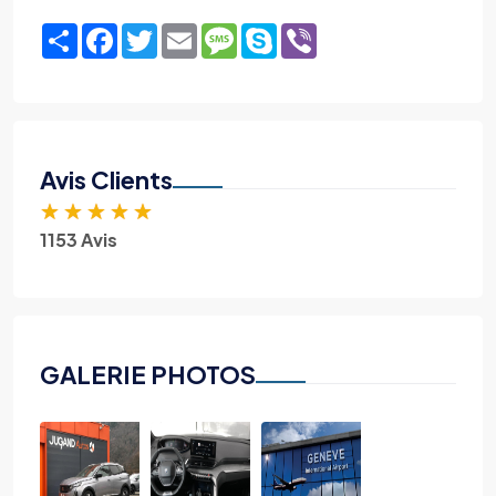
Share
Facebook
Twitter
Email
Message
Skype
Viber
Avis Clients
★
★
★
★
★
1153 Avis
GALERIE PHOTOS