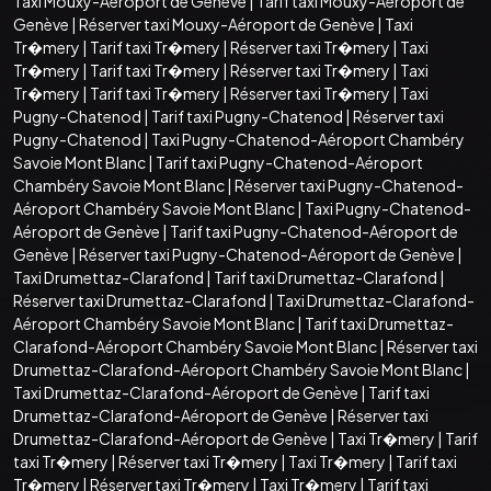
Taxi Mouxy-Aéroport de Genève
|
Tarif taxi Mouxy-Aéroport de
Genève
|
Réserver taxi Mouxy-Aéroport de Genève
|
Taxi
Tr�mery
|
Tarif taxi Tr�mery
|
Réserver taxi Tr�mery
|
Taxi
Tr�mery
|
Tarif taxi Tr�mery
|
Réserver taxi Tr�mery
|
Taxi
Tr�mery
|
Tarif taxi Tr�mery
|
Réserver taxi Tr�mery
|
Taxi
Pugny-Chatenod
|
Tarif taxi Pugny-Chatenod
|
Réserver taxi
Pugny-Chatenod
|
Taxi Pugny-Chatenod-Aéroport Chambéry
Savoie Mont Blanc
|
Tarif taxi Pugny-Chatenod-Aéroport
Chambéry Savoie Mont Blanc
|
Réserver taxi Pugny-Chatenod-
Aéroport Chambéry Savoie Mont Blanc
|
Taxi Pugny-Chatenod-
Aéroport de Genève
|
Tarif taxi Pugny-Chatenod-Aéroport de
Genève
|
Réserver taxi Pugny-Chatenod-Aéroport de Genève
|
Taxi Drumettaz-Clarafond
|
Tarif taxi Drumettaz-Clarafond
|
Réserver taxi Drumettaz-Clarafond
|
Taxi Drumettaz-Clarafond-
Aéroport Chambéry Savoie Mont Blanc
|
Tarif taxi Drumettaz-
Clarafond-Aéroport Chambéry Savoie Mont Blanc
|
Réserver taxi
Drumettaz-Clarafond-Aéroport Chambéry Savoie Mont Blanc
|
Taxi Drumettaz-Clarafond-Aéroport de Genève
|
Tarif taxi
Drumettaz-Clarafond-Aéroport de Genève
|
Réserver taxi
Drumettaz-Clarafond-Aéroport de Genève
|
Taxi Tr�mery
|
Tarif
taxi Tr�mery
|
Réserver taxi Tr�mery
|
Taxi Tr�mery
|
Tarif taxi
Tr�mery
|
Réserver taxi Tr�mery
|
Taxi Tr�mery
|
Tarif taxi