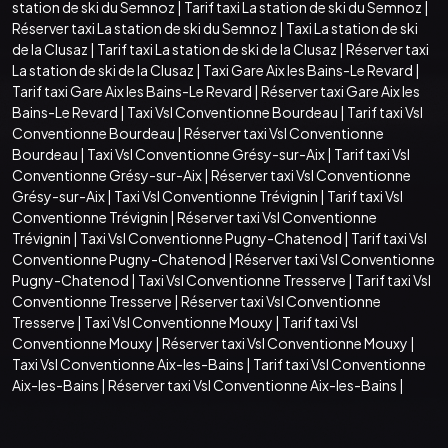
station de ski du Semnoz
|
Tarif taxi La station de ski du Semnoz
|
Réserver taxi La station de ski du Semnoz
|
Taxi La station de ski
de la Clusaz
|
Tarif taxi La station de ski de la Clusaz
|
Réserver taxi
La station de ski de la Clusaz
|
Taxi Gare Aix les Bains-Le Revard
|
Tarif taxi Gare Aix les Bains-Le Revard
|
Réserver taxi Gare Aix les
Bains-Le Revard
|
Taxi Vsl Conventionne Bourdeau
|
Tarif taxi Vsl
Conventionne Bourdeau
|
Réserver taxi Vsl Conventionne
Bourdeau
|
Taxi Vsl Conventionne Grésy-sur-Aix
|
Tarif taxi Vsl
Conventionne Grésy-sur-Aix
|
Réserver taxi Vsl Conventionne
Grésy-sur-Aix
|
Taxi Vsl Conventionne Trévignin
|
Tarif taxi Vsl
Conventionne Trévignin
|
Réserver taxi Vsl Conventionne
Trévignin
|
Taxi Vsl Conventionne Pugny-Chatenod
|
Tarif taxi Vsl
Conventionne Pugny-Chatenod
|
Réserver taxi Vsl Conventionne
Pugny-Chatenod
|
Taxi Vsl Conventionne Tresserve
|
Tarif taxi Vsl
Conventionne Tresserve
|
Réserver taxi Vsl Conventionne
Tresserve
|
Taxi Vsl Conventionne Mouxy
|
Tarif taxi Vsl
Conventionne Mouxy
|
Réserver taxi Vsl Conventionne Mouxy
|
Taxi Vsl Conventionne Aix-les-Bains
|
Tarif taxi Vsl Conventionne
Aix-les-Bains
|
Réserver taxi Vsl Conventionne Aix-les-Bains
|