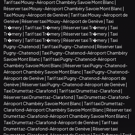
Tarif taxi Mouxy-Aéroport Chambéry Savoie Mont Blanc
|
Réserver taxi Mouxy-Aéroport Chambéry Savoie Mont Blanc
|
Taxi Mouxy-Aéroport de Genève
|
Tarif taxi Mouxy-Aéroport de
Genève
|
Réserver taxi Mouxy-Aéroport de Genève
|
Taxi
Tr�mery
|
Tarif taxi Tr�mery
|
Réserver taxi Tr�mery
|
Taxi
Tr�mery
|
Tarif taxi Tr�mery
|
Réserver taxi Tr�mery
|
Taxi
Tr�mery
|
Tarif taxi Tr�mery
|
Réserver taxi Tr�mery
|
Taxi
Pugny-Chatenod
|
Tarif taxi Pugny-Chatenod
|
Réserver taxi
Pugny-Chatenod
|
Taxi Pugny-Chatenod-Aéroport Chambéry
Savoie Mont Blanc
|
Tarif taxi Pugny-Chatenod-Aéroport
Chambéry Savoie Mont Blanc
|
Réserver taxi Pugny-Chatenod-
Aéroport Chambéry Savoie Mont Blanc
|
Taxi Pugny-Chatenod-
Aéroport de Genève
|
Tarif taxi Pugny-Chatenod-Aéroport de
Genève
|
Réserver taxi Pugny-Chatenod-Aéroport de Genève
|
Taxi Drumettaz-Clarafond
|
Tarif taxi Drumettaz-Clarafond
|
Réserver taxi Drumettaz-Clarafond
|
Taxi Drumettaz-Clarafond-
Aéroport Chambéry Savoie Mont Blanc
|
Tarif taxi Drumettaz-
Clarafond-Aéroport Chambéry Savoie Mont Blanc
|
Réserver taxi
Drumettaz-Clarafond-Aéroport Chambéry Savoie Mont Blanc
|
Taxi Drumettaz-Clarafond-Aéroport de Genève
|
Tarif taxi
Drumettaz-Clarafond-Aéroport de Genève
|
Réserver taxi
Drumettaz-Clarafond-Aéroport de Genève
|
Taxi Tr�mery
|
Tarif