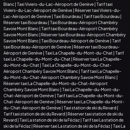
Blanc
|
Taxi Viviers-du-Lac-Aéroport de Genève
|
Tarif taxi
Viviers-du-Lac-Aéroport de Genève
|
Réserver taxi Viviers-du-
Lac-Aéroport de Genève
|
Taxi Bourdeau
|
Tarif taxi Bourdeau
|
Réserver taxi Bourdeau
|
Taxi Bourdeau-Aéroport Chambéry
Savoie Mont Blanc
|
Tarif taxi Bourdeau-Aéroport Chambéry
Savoie Mont Blanc
|
Réserver taxi Bourdeau-Aéroport Chambéry
Savoie Mont Blanc
|
Taxi Bourdeau-Aéroport de Genève
|
Tarif
taxi Bourdeau-Aéroport de Genève
|
Réserver taxi Bourdeau-
Aéroport de Genève
|
Taxi La Chapelle-du-Mont-du-Chat
|
Tarif
taxi La Chapelle-du-Mont-du-Chat
|
Réserver taxi La Chapelle-
du-Mont-du-Chat
|
Taxi La Chapelle-du-Mont-du-Chat-
Aéroport Chambéry Savoie Mont Blanc
|
Tarif taxi La Chapelle-
du-Mont-du-Chat-Aéroport Chambéry Savoie Mont Blanc
|
Réserver taxi La Chapelle-du-Mont-du-Chat-Aéroport
Chambéry Savoie Mont Blanc
|
Taxi La Chapelle-du-Mont-du-
Chat-Aéroport de Genève
|
Tarif taxi La Chapelle-du-Mont-du-
Chat-Aéroport de Genève
|
Réserver taxi La Chapelle-du-Mont-
du-Chat-Aéroport de Genève
|
Taxi station de ski du Revard
|
Tarif taxi station de ski du Revard
|
Réserver taxi station de ski du
Revard
|
Taxi La station de ski de la Féclaz
|
Tarif taxi La station de
ski de la Féclaz
|
Réserver taxi La station de ski de la Féclaz
|
Taxi La