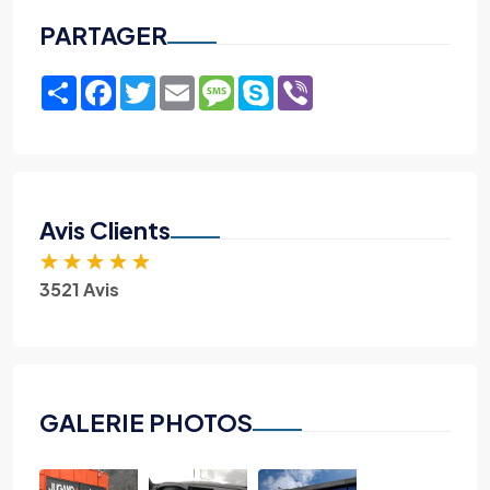
PARTAGER
Share
Facebook
Twitter
Email
Message
Skype
Viber
Avis Clients
★
★
★
★
★
3521 Avis
GALERIE PHOTOS