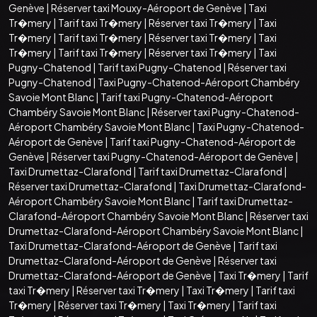
Genève
|
Réserver taxi Mouxy-Aéroport de Genève
|
Taxi
Tr�mery
|
Tarif taxi Tr�mery
|
Réserver taxi Tr�mery
|
Taxi
Tr�mery
|
Tarif taxi Tr�mery
|
Réserver taxi Tr�mery
|
Taxi
Tr�mery
|
Tarif taxi Tr�mery
|
Réserver taxi Tr�mery
|
Taxi
Pugny-Chatenod
|
Tarif taxi Pugny-Chatenod
|
Réserver taxi
Pugny-Chatenod
|
Taxi Pugny-Chatenod-Aéroport Chambéry
Savoie Mont Blanc
|
Tarif taxi Pugny-Chatenod-Aéroport
Chambéry Savoie Mont Blanc
|
Réserver taxi Pugny-Chatenod-
Aéroport Chambéry Savoie Mont Blanc
|
Taxi Pugny-Chatenod-
Aéroport de Genève
|
Tarif taxi Pugny-Chatenod-Aéroport de
Genève
|
Réserver taxi Pugny-Chatenod-Aéroport de Genève
|
Taxi Drumettaz-Clarafond
|
Tarif taxi Drumettaz-Clarafond
|
Réserver taxi Drumettaz-Clarafond
|
Taxi Drumettaz-Clarafond-
Aéroport Chambéry Savoie Mont Blanc
|
Tarif taxi Drumettaz-
Clarafond-Aéroport Chambéry Savoie Mont Blanc
|
Réserver taxi
Drumettaz-Clarafond-Aéroport Chambéry Savoie Mont Blanc
|
Taxi Drumettaz-Clarafond-Aéroport de Genève
|
Tarif taxi
Drumettaz-Clarafond-Aéroport de Genève
|
Réserver taxi
Drumettaz-Clarafond-Aéroport de Genève
|
Taxi Tr�mery
|
Tarif
taxi Tr�mery
|
Réserver taxi Tr�mery
|
Taxi Tr�mery
|
Tarif taxi
Tr�mery
|
Réserver taxi Tr�mery
|
Taxi Tr�mery
|
Tarif taxi