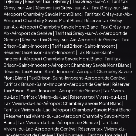
Tr�mery
|
Réserver taxi Tr�mery
|
Taxi Grésy-sur-Aix
|
Tarif taxi
Grésy-sur-Aix
|
Réserver taxi Grésy-sur-Aix
|
Taxi Grésy-sur-Aix-
Aéroport Chambéry Savoie Mont Blanc
|
Tarif taxi Grésy-sur-Aix-
Aéroport Chambéry Savoie Mont Blanc
|
Réserver taxi Grésy-
sur-Aix-Aéroport Chambéry Savoie Mont Blanc
|
Taxi Grésy-sur-
Aix-Aéroport de Genève
|
Tarif taxi Grésy-sur-Aix-Aéroport de
Genève
|
Réserver taxi Grésy-sur-Aix-Aéroport de Genève
|
Taxi
Brison-Saint-Innocent
|
Tarif taxi Brison-Saint-Innocent
|
Réserver taxi Brison-Saint-Innocent
|
Taxi Brison-Saint-
Innocent-Aéroport Chambéry Savoie Mont Blanc
|
Tarif taxi
Brison-Saint-Innocent-Aéroport Chambéry Savoie Mont Blanc
|
Réserver taxi Brison-Saint-Innocent-Aéroport Chambéry Savoie
Mont Blanc
|
Taxi Brison-Saint-Innocent-Aéroport de Genève
|
Tarif taxi Brison-Saint-Innocent-Aéroport de Genève
|
Réserver
taxi Brison-Saint-Innocent-Aéroport de Genève
|
Taxi Viviers-
du-Lac
|
Tarif taxi Viviers-du-Lac
|
Réserver taxi Viviers-du-Lac
|
Taxi Viviers-du-Lac-Aéroport Chambéry Savoie Mont Blanc
|
Tarif taxi Viviers-du-Lac-Aéroport Chambéry Savoie Mont Blanc
|
Réserver taxi Viviers-du-Lac-Aéroport Chambéry Savoie Mont
Blanc
|
Taxi Viviers-du-Lac-Aéroport de Genève
|
Tarif taxi
Viviers-du-Lac-Aéroport de Genève
|
Réserver taxi Viviers-du-
Lac-Aéroport de Genève
|
Taxi Bourdeau
|
Tarif taxi Bourdeau
|