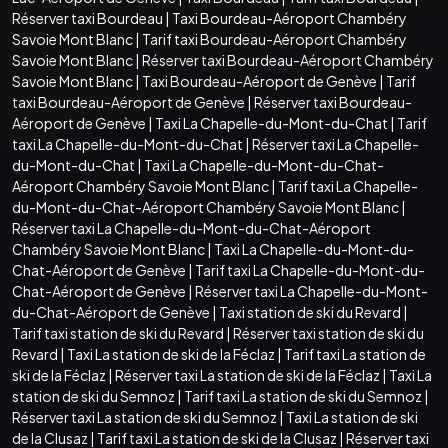
Réserver taxi Bourdeau
|
Taxi Bourdeau-Aéroport Chambéry
Savoie Mont Blanc
|
Tarif taxi Bourdeau-Aéroport Chambéry
Savoie Mont Blanc
|
Réserver taxi Bourdeau-Aéroport Chambéry
Savoie Mont Blanc
|
Taxi Bourdeau-Aéroport de Genève
|
Tarif
taxi Bourdeau-Aéroport de Genève
|
Réserver taxi Bourdeau-
Aéroport de Genève
|
Taxi La Chapelle-du-Mont-du-Chat
|
Tarif
taxi La Chapelle-du-Mont-du-Chat
|
Réserver taxi La Chapelle-
du-Mont-du-Chat
|
Taxi La Chapelle-du-Mont-du-Chat-
Aéroport Chambéry Savoie Mont Blanc
|
Tarif taxi La Chapelle-
du-Mont-du-Chat-Aéroport Chambéry Savoie Mont Blanc
|
Réserver taxi La Chapelle-du-Mont-du-Chat-Aéroport
Chambéry Savoie Mont Blanc
|
Taxi La Chapelle-du-Mont-du-
Chat-Aéroport de Genève
|
Tarif taxi La Chapelle-du-Mont-du-
Chat-Aéroport de Genève
|
Réserver taxi La Chapelle-du-Mont-
du-Chat-Aéroport de Genève
|
Taxi station de ski du Revard
|
Tarif taxi station de ski du Revard
|
Réserver taxi station de ski du
Revard
|
Taxi La station de ski de la Féclaz
|
Tarif taxi La station de
ski de la Féclaz
|
Réserver taxi La station de ski de la Féclaz
|
Taxi La
station de ski du Semnoz
|
Tarif taxi La station de ski du Semnoz
|
Réserver taxi La station de ski du Semnoz
|
Taxi La station de ski
de la Clusaz
|
Tarif taxi La station de ski de la Clusaz
|
Réserver taxi