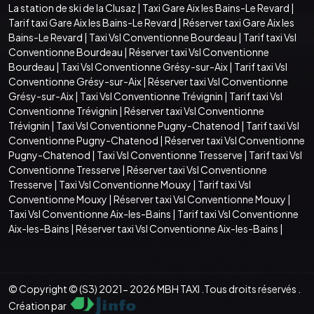
La station de ski de la Clusaz
|
Taxi Gare Aix les Bains-Le Revard
|
Tarif taxi Gare Aix les Bains-Le Revard
|
Réserver taxi Gare Aix les
Bains-Le Revard
|
Taxi Vsl Conventionne Bourdeau
|
Tarif taxi Vsl
Conventionne Bourdeau
|
Réserver taxi Vsl Conventionne
Bourdeau
|
Taxi Vsl Conventionne Grésy-sur-Aix
|
Tarif taxi Vsl
Conventionne Grésy-sur-Aix
|
Réserver taxi Vsl Conventionne
Grésy-sur-Aix
|
Taxi Vsl Conventionne Trévignin
|
Tarif taxi Vsl
Conventionne Trévignin
|
Réserver taxi Vsl Conventionne
Trévignin
|
Taxi Vsl Conventionne Pugny-Chatenod
|
Tarif taxi Vsl
Conventionne Pugny-Chatenod
|
Réserver taxi Vsl Conventionne
Pugny-Chatenod
|
Taxi Vsl Conventionne Tresserve
|
Tarif taxi Vsl
Conventionne Tresserve
|
Réserver taxi Vsl Conventionne
Tresserve
|
Taxi Vsl Conventionne Mouxy
|
Tarif taxi Vsl
Conventionne Mouxy
|
Réserver taxi Vsl Conventionne Mouxy
|
Taxi Vsl Conventionne Aix-les-Bains
|
Tarif taxi Vsl Conventionne
Aix-les-Bains
|
Réserver taxi Vsl Conventionne Aix-les-Bains
|
© Copyright © (S3) 2021- 2026 MBH TAXI .Tous droits réservés .
Création par