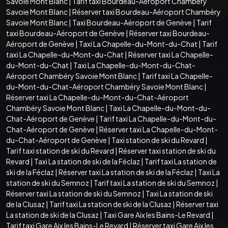
Savoie Mont Blanc
|
Tarif taxi Bourdeau-Aéroport Chambéry
Savoie Mont Blanc
|
Réserver taxi Bourdeau-Aéroport Chambéry
Savoie Mont Blanc
|
Taxi Bourdeau-Aéroport de Genève
|
Tarif
taxi Bourdeau-Aéroport de Genève
|
Réserver taxi Bourdeau-
Aéroport de Genève
|
Taxi La Chapelle-du-Mont-du-Chat
|
Tarif
taxi La Chapelle-du-Mont-du-Chat
|
Réserver taxi La Chapelle-
du-Mont-du-Chat
|
Taxi La Chapelle-du-Mont-du-Chat-
Aéroport Chambéry Savoie Mont Blanc
|
Tarif taxi La Chapelle-
du-Mont-du-Chat-Aéroport Chambéry Savoie Mont Blanc
|
Réserver taxi La Chapelle-du-Mont-du-Chat-Aéroport
Chambéry Savoie Mont Blanc
|
Taxi La Chapelle-du-Mont-du-
Chat-Aéroport de Genève
|
Tarif taxi La Chapelle-du-Mont-du-
Chat-Aéroport de Genève
|
Réserver taxi La Chapelle-du-Mont-
du-Chat-Aéroport de Genève
|
Taxi station de ski du Revard
|
Tarif taxi station de ski du Revard
|
Réserver taxi station de ski du
Revard
|
Taxi La station de ski de la Féclaz
|
Tarif taxi La station de
ski de la Féclaz
|
Réserver taxi La station de ski de la Féclaz
|
Taxi La
station de ski du Semnoz
|
Tarif taxi La station de ski du Semnoz
|
Réserver taxi La station de ski du Semnoz
|
Taxi La station de ski
de la Clusaz
|
Tarif taxi La station de ski de la Clusaz
|
Réserver taxi
La station de ski de la Clusaz
|
Taxi Gare Aix les Bains-Le Revard
|
Tarif taxi Gare Aix les Bains-Le Revard
|
Réserver taxi Gare Aix les