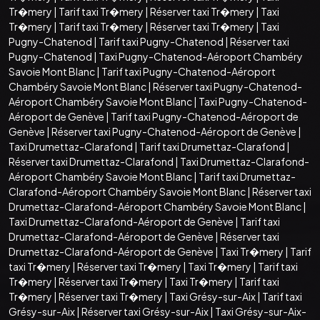
Tr�mery
|
Tarif taxi Tr�mery
|
Réserver taxi Tr�mery
|
Taxi
Tr�mery
|
Tarif taxi Tr�mery
|
Réserver taxi Tr�mery
|
Taxi
Pugny-Chatenod
|
Tarif taxi Pugny-Chatenod
|
Réserver taxi
Pugny-Chatenod
|
Taxi Pugny-Chatenod-Aéroport Chambéry
Savoie Mont Blanc
|
Tarif taxi Pugny-Chatenod-Aéroport
Chambéry Savoie Mont Blanc
|
Réserver taxi Pugny-Chatenod-
Aéroport Chambéry Savoie Mont Blanc
|
Taxi Pugny-Chatenod-
Aéroport de Genève
|
Tarif taxi Pugny-Chatenod-Aéroport de
Genève
|
Réserver taxi Pugny-Chatenod-Aéroport de Genève
|
Taxi Drumettaz-Clarafond
|
Tarif taxi Drumettaz-Clarafond
|
Réserver taxi Drumettaz-Clarafond
|
Taxi Drumettaz-Clarafond-
Aéroport Chambéry Savoie Mont Blanc
|
Tarif taxi Drumettaz-
Clarafond-Aéroport Chambéry Savoie Mont Blanc
|
Réserver taxi
Drumettaz-Clarafond-Aéroport Chambéry Savoie Mont Blanc
|
Taxi Drumettaz-Clarafond-Aéroport de Genève
|
Tarif taxi
Drumettaz-Clarafond-Aéroport de Genève
|
Réserver taxi
Drumettaz-Clarafond-Aéroport de Genève
|
Taxi Tr�mery
|
Tarif
taxi Tr�mery
|
Réserver taxi Tr�mery
|
Taxi Tr�mery
|
Tarif taxi
Tr�mery
|
Réserver taxi Tr�mery
|
Taxi Tr�mery
|
Tarif taxi
Tr�mery
|
Réserver taxi Tr�mery
|
Taxi Grésy-sur-Aix
|
Tarif taxi
Grésy-sur-Aix
|
Réserver taxi Grésy-sur-Aix
|
Taxi Grésy-sur-Aix-