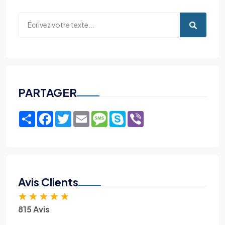
PARTAGER
Share
Facebook
Twitter
Email
Message
Skype
Viber
Avis Clients
★
★
★
★
★
815 Avis