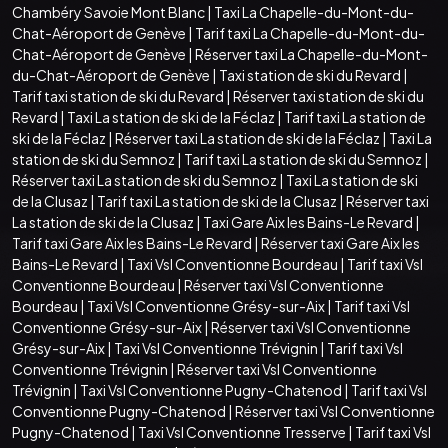
Chambéry Savoie Mont Blanc
|
Taxi La Chapelle-du-Mont-du-
Chat-Aéroport de Genève
|
Tarif taxi La Chapelle-du-Mont-du-
Chat-Aéroport de Genève
|
Réserver taxi La Chapelle-du-Mont-
du-Chat-Aéroport de Genève
|
Taxi station de ski du Revard
|
Tarif taxi station de ski du Revard
|
Réserver taxi station de ski du
Revard
|
Taxi La station de ski de la Féclaz
|
Tarif taxi La station de
ski de la Féclaz
|
Réserver taxi La station de ski de la Féclaz
|
Taxi La
station de ski du Semnoz
|
Tarif taxi La station de ski du Semnoz
|
Réserver taxi La station de ski du Semnoz
|
Taxi La station de ski
de la Clusaz
|
Tarif taxi La station de ski de la Clusaz
|
Réserver taxi
La station de ski de la Clusaz
|
Taxi Gare Aix les Bains-Le Revard
|
Tarif taxi Gare Aix les Bains-Le Revard
|
Réserver taxi Gare Aix les
Bains-Le Revard
|
Taxi Vsl Conventionne Bourdeau
|
Tarif taxi Vsl
Conventionne Bourdeau
|
Réserver taxi Vsl Conventionne
Bourdeau
|
Taxi Vsl Conventionne Grésy-sur-Aix
|
Tarif taxi Vsl
Conventionne Grésy-sur-Aix
|
Réserver taxi Vsl Conventionne
Grésy-sur-Aix
|
Taxi Vsl Conventionne Trévignin
|
Tarif taxi Vsl
Conventionne Trévignin
|
Réserver taxi Vsl Conventionne
Trévignin
|
Taxi Vsl Conventionne Pugny-Chatenod
|
Tarif taxi Vsl
Conventionne Pugny-Chatenod
|
Réserver taxi Vsl Conventionne
Pugny-Chatenod
|
Taxi Vsl Conventionne Tresserve
|
Tarif taxi Vsl