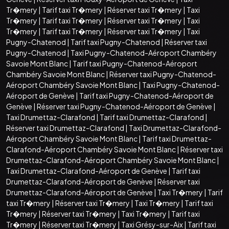
Tr�mery
|
Tarif taxi Tr�mery
|
Réserver taxi Tr�mery
|
Taxi
Tr�mery
|
Tarif taxi Tr�mery
|
Réserver taxi Tr�mery
|
Taxi
Tr�mery
|
Tarif taxi Tr�mery
|
Réserver taxi Tr�mery
|
Taxi
Pugny-Chatenod
|
Tarif taxi Pugny-Chatenod
|
Réserver taxi
Pugny-Chatenod
|
Taxi Pugny-Chatenod-Aéroport Chambéry
Savoie Mont Blanc
|
Tarif taxi Pugny-Chatenod-Aéroport
Chambéry Savoie Mont Blanc
|
Réserver taxi Pugny-Chatenod-
Aéroport Chambéry Savoie Mont Blanc
|
Taxi Pugny-Chatenod-
Aéroport de Genève
|
Tarif taxi Pugny-Chatenod-Aéroport de
Genève
|
Réserver taxi Pugny-Chatenod-Aéroport de Genève
|
Taxi Drumettaz-Clarafond
|
Tarif taxi Drumettaz-Clarafond
|
Réserver taxi Drumettaz-Clarafond
|
Taxi Drumettaz-Clarafond-
Aéroport Chambéry Savoie Mont Blanc
|
Tarif taxi Drumettaz-
Clarafond-Aéroport Chambéry Savoie Mont Blanc
|
Réserver taxi
Drumettaz-Clarafond-Aéroport Chambéry Savoie Mont Blanc
|
Taxi Drumettaz-Clarafond-Aéroport de Genève
|
Tarif taxi
Drumettaz-Clarafond-Aéroport de Genève
|
Réserver taxi
Drumettaz-Clarafond-Aéroport de Genève
|
Taxi Tr�mery
|
Tarif
taxi Tr�mery
|
Réserver taxi Tr�mery
|
Taxi Tr�mery
|
Tarif taxi
Tr�mery
|
Réserver taxi Tr�mery
|
Taxi Tr�mery
|
Tarif taxi
Tr�mery
|
Réserver taxi Tr�mery
|
Taxi Grésy-sur-Aix
|
Tarif taxi