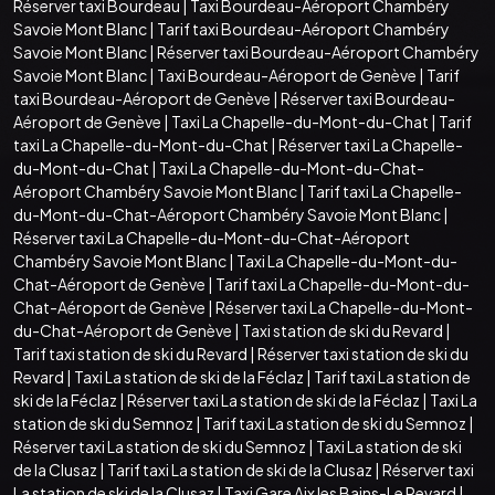
Réserver taxi Bourdeau
|
Taxi Bourdeau-Aéroport Chambéry
Savoie Mont Blanc
|
Tarif taxi Bourdeau-Aéroport Chambéry
Savoie Mont Blanc
|
Réserver taxi Bourdeau-Aéroport Chambéry
Savoie Mont Blanc
|
Taxi Bourdeau-Aéroport de Genève
|
Tarif
taxi Bourdeau-Aéroport de Genève
|
Réserver taxi Bourdeau-
Aéroport de Genève
|
Taxi La Chapelle-du-Mont-du-Chat
|
Tarif
taxi La Chapelle-du-Mont-du-Chat
|
Réserver taxi La Chapelle-
du-Mont-du-Chat
|
Taxi La Chapelle-du-Mont-du-Chat-
Aéroport Chambéry Savoie Mont Blanc
|
Tarif taxi La Chapelle-
du-Mont-du-Chat-Aéroport Chambéry Savoie Mont Blanc
|
Réserver taxi La Chapelle-du-Mont-du-Chat-Aéroport
Chambéry Savoie Mont Blanc
|
Taxi La Chapelle-du-Mont-du-
Chat-Aéroport de Genève
|
Tarif taxi La Chapelle-du-Mont-du-
Chat-Aéroport de Genève
|
Réserver taxi La Chapelle-du-Mont-
du-Chat-Aéroport de Genève
|
Taxi station de ski du Revard
|
Tarif taxi station de ski du Revard
|
Réserver taxi station de ski du
Revard
|
Taxi La station de ski de la Féclaz
|
Tarif taxi La station de
ski de la Féclaz
|
Réserver taxi La station de ski de la Féclaz
|
Taxi La
station de ski du Semnoz
|
Tarif taxi La station de ski du Semnoz
|
Réserver taxi La station de ski du Semnoz
|
Taxi La station de ski
de la Clusaz
|
Tarif taxi La station de ski de la Clusaz
|
Réserver taxi
La station de ski de la Clusaz
|
Taxi Gare Aix les Bains-Le Revard
|