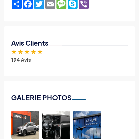
Share
Facebook
Twitter
Email
Message
Skype
Viber
Avis Clients
★
★
★
★
★
194 Avis
GALERIE PHOTOS