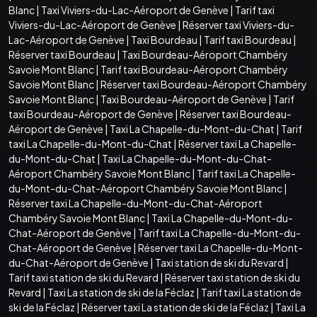
Blanc
|
Taxi Viviers-du-Lac-Aéroport de Genève
|
Tarif taxi
Viviers-du-Lac-Aéroport de Genève
|
Réserver taxi Viviers-du-
Lac-Aéroport de Genève
|
Taxi Bourdeau
|
Tarif taxi Bourdeau
|
Réserver taxi Bourdeau
|
Taxi Bourdeau-Aéroport Chambéry
Savoie Mont Blanc
|
Tarif taxi Bourdeau-Aéroport Chambéry
Savoie Mont Blanc
|
Réserver taxi Bourdeau-Aéroport Chambéry
Savoie Mont Blanc
|
Taxi Bourdeau-Aéroport de Genève
|
Tarif
taxi Bourdeau-Aéroport de Genève
|
Réserver taxi Bourdeau-
Aéroport de Genève
|
Taxi La Chapelle-du-Mont-du-Chat
|
Tarif
taxi La Chapelle-du-Mont-du-Chat
|
Réserver taxi La Chapelle-
du-Mont-du-Chat
|
Taxi La Chapelle-du-Mont-du-Chat-
Aéroport Chambéry Savoie Mont Blanc
|
Tarif taxi La Chapelle-
du-Mont-du-Chat-Aéroport Chambéry Savoie Mont Blanc
|
Réserver taxi La Chapelle-du-Mont-du-Chat-Aéroport
Chambéry Savoie Mont Blanc
|
Taxi La Chapelle-du-Mont-du-
Chat-Aéroport de Genève
|
Tarif taxi La Chapelle-du-Mont-du-
Chat-Aéroport de Genève
|
Réserver taxi La Chapelle-du-Mont-
du-Chat-Aéroport de Genève
|
Taxi station de ski du Revard
|
Tarif taxi station de ski du Revard
|
Réserver taxi station de ski du
Revard
|
Taxi La station de ski de la Féclaz
|
Tarif taxi La station de
ski de la Féclaz
|
Réserver taxi La station de ski de la Féclaz
|
Taxi La