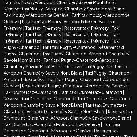
Tarif taxi Mouxy-Aéroport Chambéry Savoie Mont Blanc
|
Réserver taxi Mouxy-Aéroport Chambéry Savoie Mont Blanc
|
Taxi Mouxy-Aéroport de Genève
|
Tarif taxi Mouxy-Aéroport de
Genève
|
Réserver taxi Mouxy-Aéroport de Genève
|
Taxi
Tr�mery
|
Tarif taxi Tr�mery
|
Réserver taxi Tr�mery
|
Taxi
Tr�mery
|
Tarif taxi Tr�mery
|
Réserver taxi Tr�mery
|
Taxi
Tr�mery
|
Tarif taxi Tr�mery
|
Réserver taxi Tr�mery
|
Taxi
Pugny-Chatenod
|
Tarif taxi Pugny-Chatenod
|
Réserver taxi
Pugny-Chatenod
|
Taxi Pugny-Chatenod-Aéroport Chambéry
Savoie Mont Blanc
|
Tarif taxi Pugny-Chatenod-Aéroport
Chambéry Savoie Mont Blanc
|
Réserver taxi Pugny-Chatenod-
Aéroport Chambéry Savoie Mont Blanc
|
Taxi Pugny-Chatenod-
Aéroport de Genève
|
Tarif taxi Pugny-Chatenod-Aéroport de
Genève
|
Réserver taxi Pugny-Chatenod-Aéroport de Genève
|
Taxi Drumettaz-Clarafond
|
Tarif taxi Drumettaz-Clarafond
|
Réserver taxi Drumettaz-Clarafond
|
Taxi Drumettaz-Clarafond-
Aéroport Chambéry Savoie Mont Blanc
|
Tarif taxi Drumettaz-
Clarafond-Aéroport Chambéry Savoie Mont Blanc
|
Réserver taxi
Drumettaz-Clarafond-Aéroport Chambéry Savoie Mont Blanc
|
Taxi Drumettaz-Clarafond-Aéroport de Genève
|
Tarif taxi
Drumettaz-Clarafond-Aéroport de Genève
|
Réserver taxi
Drumettaz-Clarafond-Aéroport de Genève
|
Taxi Tr�mery
|
Tarif