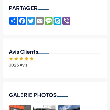
PARTAGER
Share
Facebook
Twitter
Email
Message
Skype
Viber
Avis Clients
★
★
★
★
★
3023 Avis
GALERIE PHOTOS