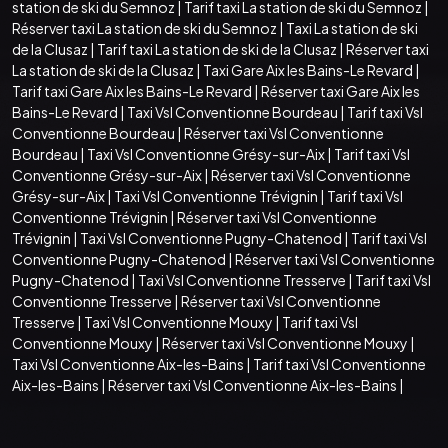
station de ski du Semnoz
|
Tarif taxi La station de ski du Semnoz
|
Réserver taxi La station de ski du Semnoz
|
Taxi La station de ski
de la Clusaz
|
Tarif taxi La station de ski de la Clusaz
|
Réserver taxi
La station de ski de la Clusaz
|
Taxi Gare Aix les Bains-Le Revard
|
Tarif taxi Gare Aix les Bains-Le Revard
|
Réserver taxi Gare Aix les
Bains-Le Revard
|
Taxi Vsl Conventionne Bourdeau
|
Tarif taxi Vsl
Conventionne Bourdeau
|
Réserver taxi Vsl Conventionne
Bourdeau
|
Taxi Vsl Conventionne Grésy-sur-Aix
|
Tarif taxi Vsl
Conventionne Grésy-sur-Aix
|
Réserver taxi Vsl Conventionne
Grésy-sur-Aix
|
Taxi Vsl Conventionne Trévignin
|
Tarif taxi Vsl
Conventionne Trévignin
|
Réserver taxi Vsl Conventionne
Trévignin
|
Taxi Vsl Conventionne Pugny-Chatenod
|
Tarif taxi Vsl
Conventionne Pugny-Chatenod
|
Réserver taxi Vsl Conventionne
Pugny-Chatenod
|
Taxi Vsl Conventionne Tresserve
|
Tarif taxi Vsl
Conventionne Tresserve
|
Réserver taxi Vsl Conventionne
Tresserve
|
Taxi Vsl Conventionne Mouxy
|
Tarif taxi Vsl
Conventionne Mouxy
|
Réserver taxi Vsl Conventionne Mouxy
|
Taxi Vsl Conventionne Aix-les-Bains
|
Tarif taxi Vsl Conventionne
Aix-les-Bains
|
Réserver taxi Vsl Conventionne Aix-les-Bains
|