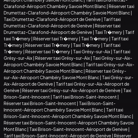
Clarafond-Aéroport Chambéry Savoie Mont Blanc
|
Réserver taxi
Drumettaz-Clarafond-Aéroport Chambéry Savoie Mont Blanc
|
Taxi Drumettaz-Clarafond-Aéroport de Genève
|
Tarif taxi
Drumettaz-Clarafond-Aéroport de Genève
|
Réserver taxi
Drumettaz-Clarafond-Aéroport de Genève
|
Taxi Tr�mery
|
Tarif
taxi Tr�mery
|
Réserver taxi Tr�mery
|
Taxi Tr�mery
|
Tarif taxi
Tr�mery
|
Réserver taxi Tr�mery
|
Taxi Tr�mery
|
Tarif taxi
Tr�mery
|
Réserver taxi Tr�mery
|
Taxi Grésy-sur-Aix
|
Tarif taxi
Grésy-sur-Aix
|
Réserver taxi Grésy-sur-Aix
|
Taxi Grésy-sur-Aix-
Aéroport Chambéry Savoie Mont Blanc
|
Tarif taxi Grésy-sur-Aix-
Aéroport Chambéry Savoie Mont Blanc
|
Réserver taxi Grésy-
sur-Aix-Aéroport Chambéry Savoie Mont Blanc
|
Taxi Grésy-sur-
Aix-Aéroport de Genève
|
Tarif taxi Grésy-sur-Aix-Aéroport de
Genève
|
Réserver taxi Grésy-sur-Aix-Aéroport de Genève
|
Taxi
Brison-Saint-Innocent
|
Tarif taxi Brison-Saint-Innocent
|
Réserver taxi Brison-Saint-Innocent
|
Taxi Brison-Saint-
Innocent-Aéroport Chambéry Savoie Mont Blanc
|
Tarif taxi
Brison-Saint-Innocent-Aéroport Chambéry Savoie Mont Blanc
|
Réserver taxi Brison-Saint-Innocent-Aéroport Chambéry Savoie
Mont Blanc
|
Taxi Brison-Saint-Innocent-Aéroport de Genève
|
Tarif taxi Brison-Saint-Innocent-Aéroport de Genève
|
Réserver