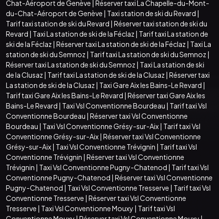
Chat-Aéroport de Genève
|
Réserver taxi La Chapelle-du-Mont-
du-Chat-Aéroport de Genève
|
Taxi station de ski du Revard
|
Tarif taxi station de ski du Revard
|
Réserver taxi station de ski du
Revard
|
Taxi La station de ski de la Féclaz
|
Tarif taxi La station de
ski de la Féclaz
|
Réserver taxi La station de ski de la Féclaz
|
Taxi La
station de ski du Semnoz
|
Tarif taxi La station de ski du Semnoz
|
Réserver taxi La station de ski du Semnoz
|
Taxi La station de ski
de la Clusaz
|
Tarif taxi La station de ski de la Clusaz
|
Réserver taxi
La station de ski de la Clusaz
|
Taxi Gare Aix les Bains-Le Revard
|
Tarif taxi Gare Aix les Bains-Le Revard
|
Réserver taxi Gare Aix les
Bains-Le Revard
|
Taxi Vsl Conventionne Bourdeau
|
Tarif taxi Vsl
Conventionne Bourdeau
|
Réserver taxi Vsl Conventionne
Bourdeau
|
Taxi Vsl Conventionne Grésy-sur-Aix
|
Tarif taxi Vsl
Conventionne Grésy-sur-Aix
|
Réserver taxi Vsl Conventionne
Grésy-sur-Aix
|
Taxi Vsl Conventionne Trévignin
|
Tarif taxi Vsl
Conventionne Trévignin
|
Réserver taxi Vsl Conventionne
Trévignin
|
Taxi Vsl Conventionne Pugny-Chatenod
|
Tarif taxi Vsl
Conventionne Pugny-Chatenod
|
Réserver taxi Vsl Conventionne
Pugny-Chatenod
|
Taxi Vsl Conventionne Tresserve
|
Tarif taxi Vsl
Conventionne Tresserve
|
Réserver taxi Vsl Conventionne
Tresserve
|
Taxi Vsl Conventionne Mouxy
|
Tarif taxi Vsl
Conventionne Mouxy
|
Réserver taxi Vsl Conventionne Mouxy
|