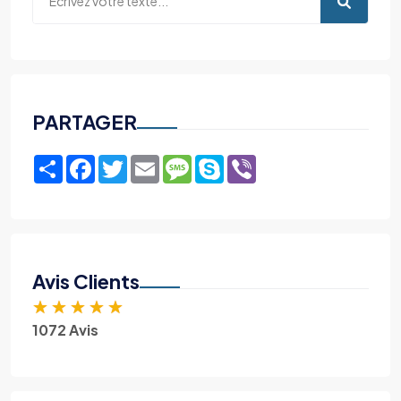
PARTAGER
Share
Facebook
Twitter
Email
Message
Skype
Viber
Avis Clients
★
★
★
★
★
1072 Avis