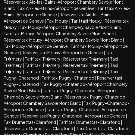
Réserver taxi Aix-les-Bains-Aéroport Chambéry Savoie Mont
Blanc
|
Taxi Aix-les-Bains-Aéroport de Genève
|
Tarif taxi Aix-les-
Bains-Aéroport de Genève
|
Réserver taxi Aix-les-Bains-
Aéroport de Genève
|
Taxi Mouxy
|
Tarif taxi Mouxy
|
Réserver taxi
Mouxy
|
Taxi Mouxy-Aéroport Chambéry Savoie Mont Blanc
|
Tarif taxi Mouxy-Aéroport Chambéry Savoie Mont Blanc
|
Réserver taxi Mouxy-Aéroport Chambéry Savoie Mont Blanc
|
Taxi Mouxy-Aéroport de Genève
|
Tarif taxi Mouxy-Aéroport de
Genève
|
Réserver taxi Mouxy-Aéroport de Genève
|
Taxi
Tr�mery
|
Tarif taxi Tr�mery
|
Réserver taxi Tr�mery
|
Taxi
Tr�mery
|
Tarif taxi Tr�mery
|
Réserver taxi Tr�mery
|
Taxi
Tr�mery
|
Tarif taxi Tr�mery
|
Réserver taxi Tr�mery
|
Taxi
Pugny-Chatenod
|
Tarif taxi Pugny-Chatenod
|
Réserver taxi
Pugny-Chatenod
|
Taxi Pugny-Chatenod-Aéroport Chambéry
Savoie Mont Blanc
|
Tarif taxi Pugny-Chatenod-Aéroport
Chambéry Savoie Mont Blanc
|
Réserver taxi Pugny-Chatenod-
Aéroport Chambéry Savoie Mont Blanc
|
Taxi Pugny-Chatenod-
Aéroport de Genève
|
Tarif taxi Pugny-Chatenod-Aéroport de
Genève
|
Réserver taxi Pugny-Chatenod-Aéroport de Genève
|
Taxi Drumettaz-Clarafond
|
Tarif taxi Drumettaz-Clarafond
|
Réserver taxi Drumettaz-Clarafond
|
Taxi Drumettaz-Clarafond-
Aéroport Chambéry Savoie Mont Blanc
|
Tarif taxi Drumettaz-