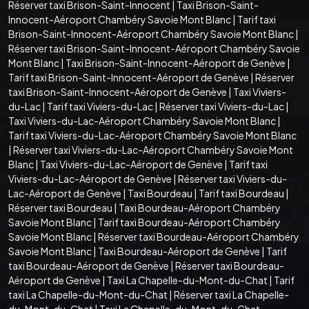
Réserver taxi Brison-Saint-Innocent
|
Taxi Brison-Saint-
Innocent-Aéroport Chambéry Savoie Mont Blanc
|
Tarif taxi
Brison-Saint-Innocent-Aéroport Chambéry Savoie Mont Blanc
|
Réserver taxi Brison-Saint-Innocent-Aéroport Chambéry Savoie
Mont Blanc
|
Taxi Brison-Saint-Innocent-Aéroport de Genève
|
Tarif taxi Brison-Saint-Innocent-Aéroport de Genève
|
Réserver
taxi Brison-Saint-Innocent-Aéroport de Genève
|
Taxi Viviers-
du-Lac
|
Tarif taxi Viviers-du-Lac
|
Réserver taxi Viviers-du-Lac
|
Taxi Viviers-du-Lac-Aéroport Chambéry Savoie Mont Blanc
|
Tarif taxi Viviers-du-Lac-Aéroport Chambéry Savoie Mont Blanc
|
Réserver taxi Viviers-du-Lac-Aéroport Chambéry Savoie Mont
Blanc
|
Taxi Viviers-du-Lac-Aéroport de Genève
|
Tarif taxi
Viviers-du-Lac-Aéroport de Genève
|
Réserver taxi Viviers-du-
Lac-Aéroport de Genève
|
Taxi Bourdeau
|
Tarif taxi Bourdeau
|
Réserver taxi Bourdeau
|
Taxi Bourdeau-Aéroport Chambéry
Savoie Mont Blanc
|
Tarif taxi Bourdeau-Aéroport Chambéry
Savoie Mont Blanc
|
Réserver taxi Bourdeau-Aéroport Chambéry
Savoie Mont Blanc
|
Taxi Bourdeau-Aéroport de Genève
|
Tarif
taxi Bourdeau-Aéroport de Genève
|
Réserver taxi Bourdeau-
Aéroport de Genève
|
Taxi La Chapelle-du-Mont-du-Chat
|
Tarif
taxi La Chapelle-du-Mont-du-Chat
|
Réserver taxi La Chapelle-
du-Mont-du-Chat
|
Taxi La Chapelle-du-Mont-du-Chat-