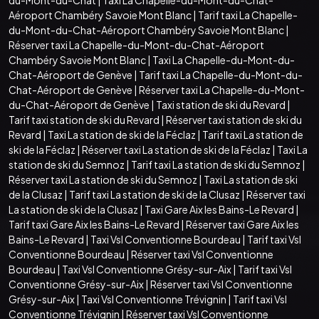
Aéroport Chambéry Savoie Mont Blanc
|
Tarif taxi La Chapelle-
du-Mont-du-Chat-Aéroport Chambéry Savoie Mont Blanc
|
Réserver taxi La Chapelle-du-Mont-du-Chat-Aéroport
Chambéry Savoie Mont Blanc
|
Taxi La Chapelle-du-Mont-du-
Chat-Aéroport de Genève
|
Tarif taxi La Chapelle-du-Mont-du-
Chat-Aéroport de Genève
|
Réserver taxi La Chapelle-du-Mont-
du-Chat-Aéroport de Genève
|
Taxi station de ski du Revard
|
Tarif taxi station de ski du Revard
|
Réserver taxi station de ski du
Revard
|
Taxi La station de ski de la Féclaz
|
Tarif taxi La station de
ski de la Féclaz
|
Réserver taxi La station de ski de la Féclaz
|
Taxi La
station de ski du Semnoz
|
Tarif taxi La station de ski du Semnoz
|
Réserver taxi La station de ski du Semnoz
|
Taxi La station de ski
de la Clusaz
|
Tarif taxi La station de ski de la Clusaz
|
Réserver taxi
La station de ski de la Clusaz
|
Taxi Gare Aix les Bains-Le Revard
|
Tarif taxi Gare Aix les Bains-Le Revard
|
Réserver taxi Gare Aix les
Bains-Le Revard
|
Taxi Vsl Conventionne Bourdeau
|
Tarif taxi Vsl
Conventionne Bourdeau
|
Réserver taxi Vsl Conventionne
Bourdeau
|
Taxi Vsl Conventionne Grésy-sur-Aix
|
Tarif taxi Vsl
Conventionne Grésy-sur-Aix
|
Réserver taxi Vsl Conventionne
Grésy-sur-Aix
|
Taxi Vsl Conventionne Trévignin
|
Tarif taxi Vsl
Conventionne Trévignin
|
Réserver taxi Vsl Conventionne