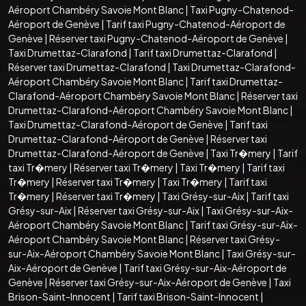
Aéroport Chambéry Savoie Mont Blanc
|
Taxi Pugny-Chatenod-
Aéroport de Genève
|
Tarif taxi Pugny-Chatenod-Aéroport de
Genève
|
Réserver taxi Pugny-Chatenod-Aéroport de Genève
|
Taxi Drumettaz-Clarafond
|
Tarif taxi Drumettaz-Clarafond
|
Réserver taxi Drumettaz-Clarafond
|
Taxi Drumettaz-Clarafond-
Aéroport Chambéry Savoie Mont Blanc
|
Tarif taxi Drumettaz-
Clarafond-Aéroport Chambéry Savoie Mont Blanc
|
Réserver taxi
Drumettaz-Clarafond-Aéroport Chambéry Savoie Mont Blanc
|
Taxi Drumettaz-Clarafond-Aéroport de Genève
|
Tarif taxi
Drumettaz-Clarafond-Aéroport de Genève
|
Réserver taxi
Drumettaz-Clarafond-Aéroport de Genève
|
Taxi Tr�mery
|
Tarif
taxi Tr�mery
|
Réserver taxi Tr�mery
|
Taxi Tr�mery
|
Tarif taxi
Tr�mery
|
Réserver taxi Tr�mery
|
Taxi Tr�mery
|
Tarif taxi
Tr�mery
|
Réserver taxi Tr�mery
|
Taxi Grésy-sur-Aix
|
Tarif taxi
Grésy-sur-Aix
|
Réserver taxi Grésy-sur-Aix
|
Taxi Grésy-sur-Aix-
Aéroport Chambéry Savoie Mont Blanc
|
Tarif taxi Grésy-sur-Aix-
Aéroport Chambéry Savoie Mont Blanc
|
Réserver taxi Grésy-
sur-Aix-Aéroport Chambéry Savoie Mont Blanc
|
Taxi Grésy-sur-
Aix-Aéroport de Genève
|
Tarif taxi Grésy-sur-Aix-Aéroport de
Genève
|
Réserver taxi Grésy-sur-Aix-Aéroport de Genève
|
Taxi
Brison-Saint-Innocent
|
Tarif taxi Brison-Saint-Innocent
|