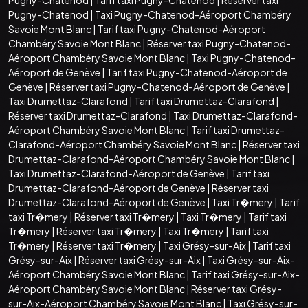
Pugny-Chatenod
|
Taxi Pugny-Chatenod-Aéroport Chambéry
Savoie Mont Blanc
|
Tarif taxi Pugny-Chatenod-Aéroport
Chambéry Savoie Mont Blanc
|
Réserver taxi Pugny-Chatenod-
Aéroport Chambéry Savoie Mont Blanc
|
Taxi Pugny-Chatenod-
Aéroport de Genève
|
Tarif taxi Pugny-Chatenod-Aéroport de
Genève
|
Réserver taxi Pugny-Chatenod-Aéroport de Genève
|
Taxi Drumettaz-Clarafond
|
Tarif taxi Drumettaz-Clarafond
|
Réserver taxi Drumettaz-Clarafond
|
Taxi Drumettaz-Clarafond-
Aéroport Chambéry Savoie Mont Blanc
|
Tarif taxi Drumettaz-
Clarafond-Aéroport Chambéry Savoie Mont Blanc
|
Réserver taxi
Drumettaz-Clarafond-Aéroport Chambéry Savoie Mont Blanc
|
Taxi Drumettaz-Clarafond-Aéroport de Genève
|
Tarif taxi
Drumettaz-Clarafond-Aéroport de Genève
|
Réserver taxi
Drumettaz-Clarafond-Aéroport de Genève
|
Taxi Tr�mery
|
Tarif
taxi Tr�mery
|
Réserver taxi Tr�mery
|
Taxi Tr�mery
|
Tarif taxi
Tr�mery
|
Réserver taxi Tr�mery
|
Taxi Tr�mery
|
Tarif taxi
Tr�mery
|
Réserver taxi Tr�mery
|
Taxi Grésy-sur-Aix
|
Tarif taxi
Grésy-sur-Aix
|
Réserver taxi Grésy-sur-Aix
|
Taxi Grésy-sur-Aix-
Aéroport Chambéry Savoie Mont Blanc
|
Tarif taxi Grésy-sur-Aix-
Aéroport Chambéry Savoie Mont Blanc
|
Réserver taxi Grésy-
sur-Aix-Aéroport Chambéry Savoie Mont Blanc
|
Taxi Grésy-sur-