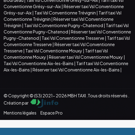
Conventionne Grésy-sur-Aix
|
Réserver taxi Vsl Conventionne
Grésy-sur-Aix
|
Taxi Vsl Conventionne Trévignin
|
Tarif taxi Vsl
Conventionne Trévignin
|
Réserver taxi Vsl Conventionne
Trévignin
|
Taxi Vsl Conventionne Pugny-Chatenod
|
Tarif taxi Vsl
Conventionne Pugny-Chatenod
|
Réserver taxi Vsl Conventionne
Pugny-Chatenod
|
Taxi Vsl Conventionne Tresserve
|
Tarif taxi Vsl
Conventionne Tresserve
|
Réserver taxi Vsl Conventionne
Tresserve
|
Taxi Vsl Conventionne Mouxy
|
Tarif taxi Vsl
Conventionne Mouxy
|
Réserver taxi Vsl Conventionne Mouxy
|
Taxi Vsl Conventionne Aix-les-Bains
|
Tarif taxi Vsl Conventionne
Aix-les-Bains
|
Réserver taxi Vsl Conventionne Aix-les-Bains
|
© Copyright © (S3) 2021- 2026 MBH TAXI .Tous droits réservés .
Création par
Mentions légales
Espace Pro