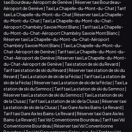
taxi Bourdeau-Aéroport de Genève
|
Réserver taxi Bourdeau-
Aéroport de Genève
|
Taxi La Chapelle-du-Mont-du-Chat
|
Tarif
taxi La Chapelle-du-Mont-du-Chat
|
Réserver taxi La Chapelle-
du-Mont-du-Chat
|
Taxi La Chapelle-du-Mont-du-Chat-
Aéroport Chambéry Savoie Mont Blanc
|
Tarif taxi La Chapelle-
du-Mont-du-Chat-Aéroport Chambéry Savoie Mont Blanc
|
Réserver taxi La Chapelle-du-Mont-du-Chat-Aéroport
Chambéry Savoie Mont Blanc
|
Taxi La Chapelle-du-Mont-du-
Chat-Aéroport de Genève
|
Tarif taxi La Chapelle-du-Mont-du-
Chat-Aéroport de Genève
|
Réserver taxi La Chapelle-du-Mont-
du-Chat-Aéroport de Genève
|
Taxi station de ski du Revard
|
Tarif taxi station de ski du Revard
|
Réserver taxi station de ski du
Revard
|
Taxi La station de ski de la Féclaz
|
Tarif taxi La station de
ski de la Féclaz
|
Réserver taxi La station de ski de la Féclaz
|
Taxi La
station de ski du Semnoz
|
Tarif taxi La station de ski du Semnoz
|
Réserver taxi La station de ski du Semnoz
|
Taxi La station de ski
de la Clusaz
|
Tarif taxi La station de ski de la Clusaz
|
Réserver taxi
La station de ski de la Clusaz
|
Taxi Gare Aix les Bains-Le Revard
|
Tarif taxi Gare Aix les Bains-Le Revard
|
Réserver taxi Gare Aix les
Bains-Le Revard
|
Taxi Vsl Conventionne Bourdeau
|
Tarif taxi Vsl
Conventionne Bourdeau
|
Réserver taxi Vsl Conventionne
Bourdeau
|
Taxi Vsl Conventionne Grésy-sur-Aix
|
Tarif taxi Vsl