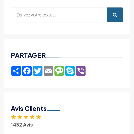
PARTAGER
Share
Facebook
Twitter
Email
Message
Skype
Viber
Avis Clients
★
★
★
★
★
1432 Avis