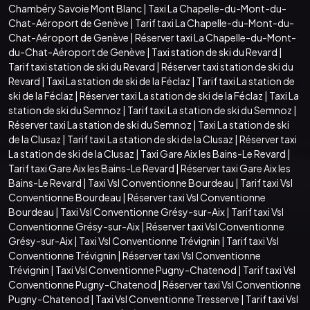
Chambéry Savoie Mont Blanc
|
Taxi La Chapelle-du-Mont-du-
Chat-Aéroport de Genève
|
Tarif taxi La Chapelle-du-Mont-du-
Chat-Aéroport de Genève
|
Réserver taxi La Chapelle-du-Mont-
du-Chat-Aéroport de Genève
|
Taxi station de ski du Revard
|
Tarif taxi station de ski du Revard
|
Réserver taxi station de ski du
Revard
|
Taxi La station de ski de la Féclaz
|
Tarif taxi La station de
ski de la Féclaz
|
Réserver taxi La station de ski de la Féclaz
|
Taxi La
station de ski du Semnoz
|
Tarif taxi La station de ski du Semnoz
|
Réserver taxi La station de ski du Semnoz
|
Taxi La station de ski
de la Clusaz
|
Tarif taxi La station de ski de la Clusaz
|
Réserver taxi
La station de ski de la Clusaz
|
Taxi Gare Aix les Bains-Le Revard
|
Tarif taxi Gare Aix les Bains-Le Revard
|
Réserver taxi Gare Aix les
Bains-Le Revard
|
Taxi Vsl Conventionne Bourdeau
|
Tarif taxi Vsl
Conventionne Bourdeau
|
Réserver taxi Vsl Conventionne
Bourdeau
|
Taxi Vsl Conventionne Grésy-sur-Aix
|
Tarif taxi Vsl
Conventionne Grésy-sur-Aix
|
Réserver taxi Vsl Conventionne
Grésy-sur-Aix
|
Taxi Vsl Conventionne Trévignin
|
Tarif taxi Vsl
Conventionne Trévignin
|
Réserver taxi Vsl Conventionne
Trévignin
|
Taxi Vsl Conventionne Pugny-Chatenod
|
Tarif taxi Vsl
Conventionne Pugny-Chatenod
|
Réserver taxi Vsl Conventionne
Pugny-Chatenod
|
Taxi Vsl Conventionne Tresserve
|
Tarif taxi Vsl