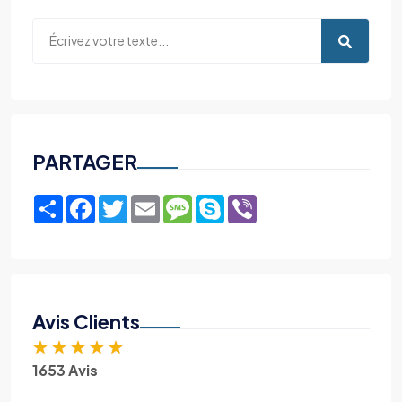
PARTAGER
Share
Facebook
Twitter
Email
Message
Skype
Viber
Avis Clients
★
★
★
★
★
1653 Avis