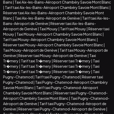
Bains
|
Taxi Aix-les-Bains-Aéroport Chambéry Savoie Mont Blanc
|
Tarif taxi Aix-les-Bains-Aéroport Chambéry Savoie Mont Blanc
|
Réserver taxi Aix-les-Bains-Aéroport Chambéry Savoie Mont
Blanc
|
Taxi Aix-les-Bains-Aéroport de Genève
|
Tarif taxi Aix-les-
Bains-Aéroport de Genève
|
Réserver taxi Aix-les-Bains-
Aéroport de Genève
|
Taxi Mouxy
|
Tarif taxi Mouxy
|
Réserver taxi
Mouxy
|
Taxi Mouxy-Aéroport Chambéry Savoie Mont Blanc
|
Tarif taxi Mouxy-Aéroport Chambéry Savoie Mont Blanc
|
Réserver taxi Mouxy-Aéroport Chambéry Savoie Mont Blanc
|
Taxi Mouxy-Aéroport de Genève
|
Tarif taxi Mouxy-Aéroport de
Genève
|
Réserver taxi Mouxy-Aéroport de Genève
|
Taxi
Tr�mery
|
Tarif taxi Tr�mery
|
Réserver taxi Tr�mery
|
Taxi
Tr�mery
|
Tarif taxi Tr�mery
|
Réserver taxi Tr�mery
|
Taxi
Tr�mery
|
Tarif taxi Tr�mery
|
Réserver taxi Tr�mery
|
Taxi
Pugny-Chatenod
|
Tarif taxi Pugny-Chatenod
|
Réserver taxi
Pugny-Chatenod
|
Taxi Pugny-Chatenod-Aéroport Chambéry
Savoie Mont Blanc
|
Tarif taxi Pugny-Chatenod-Aéroport
Chambéry Savoie Mont Blanc
|
Réserver taxi Pugny-Chatenod-
Aéroport Chambéry Savoie Mont Blanc
|
Taxi Pugny-Chatenod-
Aéroport de Genève
|
Tarif taxi Pugny-Chatenod-Aéroport de
Genève
|
Réserver taxi Pugny-Chatenod-Aéroport de Genève
|