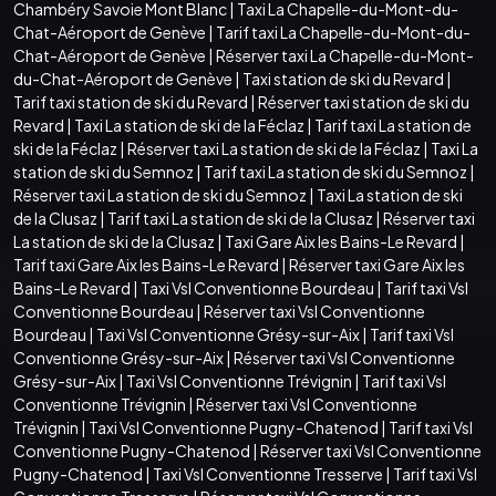
Chambéry Savoie Mont Blanc
|
Taxi La Chapelle-du-Mont-du-
Chat-Aéroport de Genève
|
Tarif taxi La Chapelle-du-Mont-du-
Chat-Aéroport de Genève
|
Réserver taxi La Chapelle-du-Mont-
du-Chat-Aéroport de Genève
|
Taxi station de ski du Revard
|
Tarif taxi station de ski du Revard
|
Réserver taxi station de ski du
Revard
|
Taxi La station de ski de la Féclaz
|
Tarif taxi La station de
ski de la Féclaz
|
Réserver taxi La station de ski de la Féclaz
|
Taxi La
station de ski du Semnoz
|
Tarif taxi La station de ski du Semnoz
|
Réserver taxi La station de ski du Semnoz
|
Taxi La station de ski
de la Clusaz
|
Tarif taxi La station de ski de la Clusaz
|
Réserver taxi
La station de ski de la Clusaz
|
Taxi Gare Aix les Bains-Le Revard
|
Tarif taxi Gare Aix les Bains-Le Revard
|
Réserver taxi Gare Aix les
Bains-Le Revard
|
Taxi Vsl Conventionne Bourdeau
|
Tarif taxi Vsl
Conventionne Bourdeau
|
Réserver taxi Vsl Conventionne
Bourdeau
|
Taxi Vsl Conventionne Grésy-sur-Aix
|
Tarif taxi Vsl
Conventionne Grésy-sur-Aix
|
Réserver taxi Vsl Conventionne
Grésy-sur-Aix
|
Taxi Vsl Conventionne Trévignin
|
Tarif taxi Vsl
Conventionne Trévignin
|
Réserver taxi Vsl Conventionne
Trévignin
|
Taxi Vsl Conventionne Pugny-Chatenod
|
Tarif taxi Vsl
Conventionne Pugny-Chatenod
|
Réserver taxi Vsl Conventionne
Pugny-Chatenod
|
Taxi Vsl Conventionne Tresserve
|
Tarif taxi Vsl