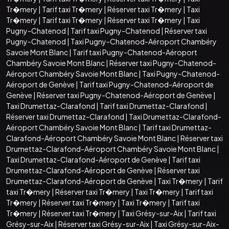
Tr�mery
|
Tarif taxi Tr�mery
|
Réserver taxi Tr�mery
|
Taxi
Tr�mery
|
Tarif taxi Tr�mery
|
Réserver taxi Tr�mery
|
Taxi
Pugny-Chatenod
|
Tarif taxi Pugny-Chatenod
|
Réserver taxi
Pugny-Chatenod
|
Taxi Pugny-Chatenod-Aéroport Chambéry
Savoie Mont Blanc
|
Tarif taxi Pugny-Chatenod-Aéroport
Chambéry Savoie Mont Blanc
|
Réserver taxi Pugny-Chatenod-
Aéroport Chambéry Savoie Mont Blanc
|
Taxi Pugny-Chatenod-
Aéroport de Genève
|
Tarif taxi Pugny-Chatenod-Aéroport de
Genève
|
Réserver taxi Pugny-Chatenod-Aéroport de Genève
|
Taxi Drumettaz-Clarafond
|
Tarif taxi Drumettaz-Clarafond
|
Réserver taxi Drumettaz-Clarafond
|
Taxi Drumettaz-Clarafond-
Aéroport Chambéry Savoie Mont Blanc
|
Tarif taxi Drumettaz-
Clarafond-Aéroport Chambéry Savoie Mont Blanc
|
Réserver taxi
Drumettaz-Clarafond-Aéroport Chambéry Savoie Mont Blanc
|
Taxi Drumettaz-Clarafond-Aéroport de Genève
|
Tarif taxi
Drumettaz-Clarafond-Aéroport de Genève
|
Réserver taxi
Drumettaz-Clarafond-Aéroport de Genève
|
Taxi Tr�mery
|
Tarif
taxi Tr�mery
|
Réserver taxi Tr�mery
|
Taxi Tr�mery
|
Tarif taxi
Tr�mery
|
Réserver taxi Tr�mery
|
Taxi Tr�mery
|
Tarif taxi
Tr�mery
|
Réserver taxi Tr�mery
|
Taxi Grésy-sur-Aix
|
Tarif taxi
Grésy-sur-Aix
|
Réserver taxi Grésy-sur-Aix
|
Taxi Grésy-sur-Aix-