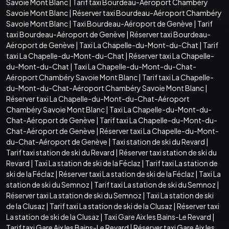
Savoie Mont Blanc
|
Tarif taxi Bourdeau-Aéroport Chambéry
Savoie Mont Blanc
|
Réserver taxi Bourdeau-Aéroport Chambéry
Savoie Mont Blanc
|
Taxi Bourdeau-Aéroport de Genève
|
Tarif
taxi Bourdeau-Aéroport de Genève
|
Réserver taxi Bourdeau-
Aéroport de Genève
|
Taxi La Chapelle-du-Mont-du-Chat
|
Tarif
taxi La Chapelle-du-Mont-du-Chat
|
Réserver taxi La Chapelle-
du-Mont-du-Chat
|
Taxi La Chapelle-du-Mont-du-Chat-
Aéroport Chambéry Savoie Mont Blanc
|
Tarif taxi La Chapelle-
du-Mont-du-Chat-Aéroport Chambéry Savoie Mont Blanc
|
Réserver taxi La Chapelle-du-Mont-du-Chat-Aéroport
Chambéry Savoie Mont Blanc
|
Taxi La Chapelle-du-Mont-du-
Chat-Aéroport de Genève
|
Tarif taxi La Chapelle-du-Mont-du-
Chat-Aéroport de Genève
|
Réserver taxi La Chapelle-du-Mont-
du-Chat-Aéroport de Genève
|
Taxi station de ski du Revard
|
Tarif taxi station de ski du Revard
|
Réserver taxi station de ski du
Revard
|
Taxi La station de ski de la Féclaz
|
Tarif taxi La station de
ski de la Féclaz
|
Réserver taxi La station de ski de la Féclaz
|
Taxi La
station de ski du Semnoz
|
Tarif taxi La station de ski du Semnoz
|
Réserver taxi La station de ski du Semnoz
|
Taxi La station de ski
de la Clusaz
|
Tarif taxi La station de ski de la Clusaz
|
Réserver taxi
La station de ski de la Clusaz
|
Taxi Gare Aix les Bains-Le Revard
|
Tarif taxi Gare Aix les Bains-Le Revard
|
Réserver taxi Gare Aix les