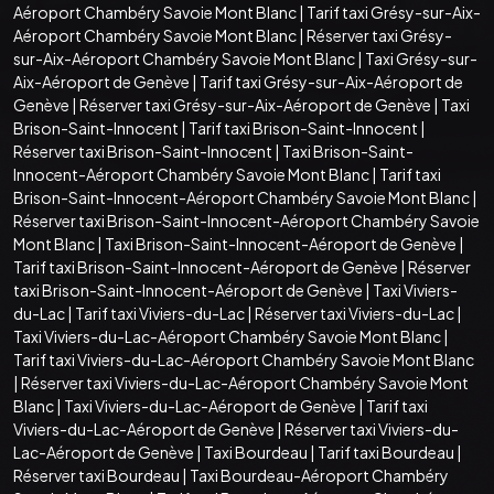
Aéroport Chambéry Savoie Mont Blanc
|
Tarif taxi Grésy-sur-Aix-
Aéroport Chambéry Savoie Mont Blanc
|
Réserver taxi Grésy-
sur-Aix-Aéroport Chambéry Savoie Mont Blanc
|
Taxi Grésy-sur-
Aix-Aéroport de Genève
|
Tarif taxi Grésy-sur-Aix-Aéroport de
Genève
|
Réserver taxi Grésy-sur-Aix-Aéroport de Genève
|
Taxi
Brison-Saint-Innocent
|
Tarif taxi Brison-Saint-Innocent
|
Réserver taxi Brison-Saint-Innocent
|
Taxi Brison-Saint-
Innocent-Aéroport Chambéry Savoie Mont Blanc
|
Tarif taxi
Brison-Saint-Innocent-Aéroport Chambéry Savoie Mont Blanc
|
Réserver taxi Brison-Saint-Innocent-Aéroport Chambéry Savoie
Mont Blanc
|
Taxi Brison-Saint-Innocent-Aéroport de Genève
|
Tarif taxi Brison-Saint-Innocent-Aéroport de Genève
|
Réserver
taxi Brison-Saint-Innocent-Aéroport de Genève
|
Taxi Viviers-
du-Lac
|
Tarif taxi Viviers-du-Lac
|
Réserver taxi Viviers-du-Lac
|
Taxi Viviers-du-Lac-Aéroport Chambéry Savoie Mont Blanc
|
Tarif taxi Viviers-du-Lac-Aéroport Chambéry Savoie Mont Blanc
|
Réserver taxi Viviers-du-Lac-Aéroport Chambéry Savoie Mont
Blanc
|
Taxi Viviers-du-Lac-Aéroport de Genève
|
Tarif taxi
Viviers-du-Lac-Aéroport de Genève
|
Réserver taxi Viviers-du-
Lac-Aéroport de Genève
|
Taxi Bourdeau
|
Tarif taxi Bourdeau
|
Réserver taxi Bourdeau
|
Taxi Bourdeau-Aéroport Chambéry