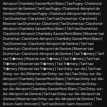
Aéroport Chambéry Savoie Mont Blanc
|
Taxi Pugny-Chatenod-
Aéroport de Genève
|
Tarif taxi Pugny-Chatenod-Aéroport de
Genève
|
Réserver taxi Pugny-Chatenod-Aéroport de Genève
|
Taxi Drumettaz-Clarafond
|
Tarif taxi Drumettaz-Clarafond
|
Réserver taxi Drumettaz-Clarafond
|
Taxi Drumettaz-Clarafond-
Aéroport Chambéry Savoie Mont Blanc
|
Tarif taxi Drumettaz-
Clarafond-Aéroport Chambéry Savoie Mont Blanc
|
Réserver taxi
Drumettaz-Clarafond-Aéroport Chambéry Savoie Mont Blanc
|
Taxi Drumettaz-Clarafond-Aéroport de Genève
|
Tarif taxi
Drumettaz-Clarafond-Aéroport de Genève
|
Réserver taxi
Drumettaz-Clarafond-Aéroport de Genève
|
Taxi Tr�mery
|
Tarif
taxi Tr�mery
|
Réserver taxi Tr�mery
|
Taxi Tr�mery
|
Tarif taxi
Tr�mery
|
Réserver taxi Tr�mery
|
Taxi Tr�mery
|
Tarif taxi
Tr�mery
|
Réserver taxi Tr�mery
|
Taxi Grésy-sur-Aix
|
Tarif taxi
Grésy-sur-Aix
|
Réserver taxi Grésy-sur-Aix
|
Taxi Grésy-sur-Aix-
Aéroport Chambéry Savoie Mont Blanc
|
Tarif taxi Grésy-sur-Aix-
Aéroport Chambéry Savoie Mont Blanc
|
Réserver taxi Grésy-
sur-Aix-Aéroport Chambéry Savoie Mont Blanc
|
Taxi Grésy-sur-
Aix-Aéroport de Genève
|
Tarif taxi Grésy-sur-Aix-Aéroport de
Genève
|
Réserver taxi Grésy-sur-Aix-Aéroport de Genève
|
Taxi
Brison-Saint-Innocent
|
Tarif taxi Brison-Saint-Innocent
|