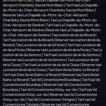
Aéroport Chambéry Savoie Mont Blanc
|
Tarif taxi La Chapelle-
du-Mont-du-Chat-Aéroport Chambéry Savoie Mont Blanc
|
Réserver taxi La Chapelle-du-Mont-du-Chat-Aéroport
Chambéry Savoie Mont Blanc
|
Taxi La Chapelle-du-Mont-du-
Chat-Aéroport de Genève
|
Tarif taxi La Chapelle-du-Mont-du-
Chat-Aéroport de Genève
|
Réserver taxi La Chapelle-du-Mont-
du-Chat-Aéroport de Genève
|
Taxi station de ski du Revard
|
Tarif taxi station de ski du Revard
|
Réserver taxi station de ski du
Revard
|
Taxi La station de ski de la Féclaz
|
Tarif taxi La station de
ski de la Féclaz
|
Réserver taxi La station de ski de la Féclaz
|
Taxi La
station de ski du Semnoz
|
Tarif taxi La station de ski du Semnoz
|
Réserver taxi La station de ski du Semnoz
|
Taxi La station de ski
de la Clusaz
|
Tarif taxi La station de ski de la Clusaz
|
Réserver taxi
La station de ski de la Clusaz
|
Taxi Gare Aix les Bains-Le Revard
|
Tarif taxi Gare Aix les Bains-Le Revard
|
Réserver taxi Gare Aix les
Bains-Le Revard
|
Taxi Vsl Conventionne Bourdeau
|
Tarif taxi Vsl
Conventionne Bourdeau
|
Réserver taxi Vsl Conventionne
Bourdeau
|
Taxi Vsl Conventionne Grésy-sur-Aix
|
Tarif taxi Vsl
Conventionne Grésy-sur-Aix
|
Réserver taxi Vsl Conventionne
Grésy-sur-Aix
|
Taxi Vsl Conventionne Trévignin
|
Tarif taxi Vsl
Conventionne Trévignin
|
Réserver taxi Vsl Conventionne