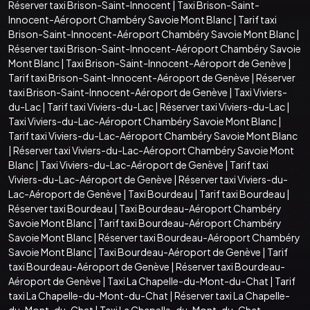
Réserver taxi Brison-Saint-Innocent
|
Taxi Brison-Saint-
Innocent-Aéroport Chambéry Savoie Mont Blanc
|
Tarif taxi
Brison-Saint-Innocent-Aéroport Chambéry Savoie Mont Blanc
|
Réserver taxi Brison-Saint-Innocent-Aéroport Chambéry Savoie
Mont Blanc
|
Taxi Brison-Saint-Innocent-Aéroport de Genève
|
Tarif taxi Brison-Saint-Innocent-Aéroport de Genève
|
Réserver
taxi Brison-Saint-Innocent-Aéroport de Genève
|
Taxi Viviers-
du-Lac
|
Tarif taxi Viviers-du-Lac
|
Réserver taxi Viviers-du-Lac
|
Taxi Viviers-du-Lac-Aéroport Chambéry Savoie Mont Blanc
|
Tarif taxi Viviers-du-Lac-Aéroport Chambéry Savoie Mont Blanc
|
Réserver taxi Viviers-du-Lac-Aéroport Chambéry Savoie Mont
Blanc
|
Taxi Viviers-du-Lac-Aéroport de Genève
|
Tarif taxi
Viviers-du-Lac-Aéroport de Genève
|
Réserver taxi Viviers-du-
Lac-Aéroport de Genève
|
Taxi Bourdeau
|
Tarif taxi Bourdeau
|
Réserver taxi Bourdeau
|
Taxi Bourdeau-Aéroport Chambéry
Savoie Mont Blanc
|
Tarif taxi Bourdeau-Aéroport Chambéry
Savoie Mont Blanc
|
Réserver taxi Bourdeau-Aéroport Chambéry
Savoie Mont Blanc
|
Taxi Bourdeau-Aéroport de Genève
|
Tarif
taxi Bourdeau-Aéroport de Genève
|
Réserver taxi Bourdeau-
Aéroport de Genève
|
Taxi La Chapelle-du-Mont-du-Chat
|
Tarif
taxi La Chapelle-du-Mont-du-Chat
|
Réserver taxi La Chapelle-
du-Mont-du-Chat
|
Taxi La Chapelle-du-Mont-du-Chat-