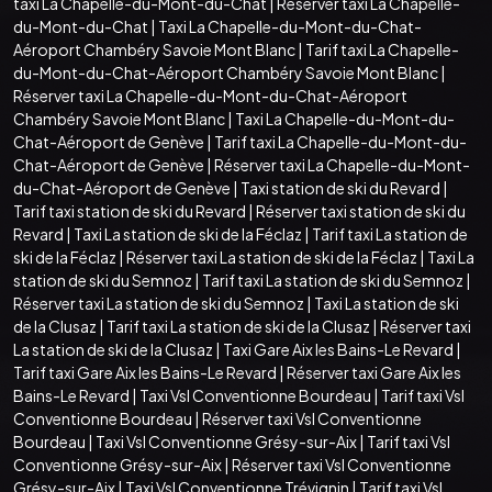
taxi La Chapelle-du-Mont-du-Chat
|
Réserver taxi La Chapelle-
du-Mont-du-Chat
|
Taxi La Chapelle-du-Mont-du-Chat-
Aéroport Chambéry Savoie Mont Blanc
|
Tarif taxi La Chapelle-
du-Mont-du-Chat-Aéroport Chambéry Savoie Mont Blanc
|
Réserver taxi La Chapelle-du-Mont-du-Chat-Aéroport
Chambéry Savoie Mont Blanc
|
Taxi La Chapelle-du-Mont-du-
Chat-Aéroport de Genève
|
Tarif taxi La Chapelle-du-Mont-du-
Chat-Aéroport de Genève
|
Réserver taxi La Chapelle-du-Mont-
du-Chat-Aéroport de Genève
|
Taxi station de ski du Revard
|
Tarif taxi station de ski du Revard
|
Réserver taxi station de ski du
Revard
|
Taxi La station de ski de la Féclaz
|
Tarif taxi La station de
ski de la Féclaz
|
Réserver taxi La station de ski de la Féclaz
|
Taxi La
station de ski du Semnoz
|
Tarif taxi La station de ski du Semnoz
|
Réserver taxi La station de ski du Semnoz
|
Taxi La station de ski
de la Clusaz
|
Tarif taxi La station de ski de la Clusaz
|
Réserver taxi
La station de ski de la Clusaz
|
Taxi Gare Aix les Bains-Le Revard
|
Tarif taxi Gare Aix les Bains-Le Revard
|
Réserver taxi Gare Aix les
Bains-Le Revard
|
Taxi Vsl Conventionne Bourdeau
|
Tarif taxi Vsl
Conventionne Bourdeau
|
Réserver taxi Vsl Conventionne
Bourdeau
|
Taxi Vsl Conventionne Grésy-sur-Aix
|
Tarif taxi Vsl
Conventionne Grésy-sur-Aix
|
Réserver taxi Vsl Conventionne
Grésy-sur-Aix
|
Taxi Vsl Conventionne Trévignin
|
Tarif taxi Vsl