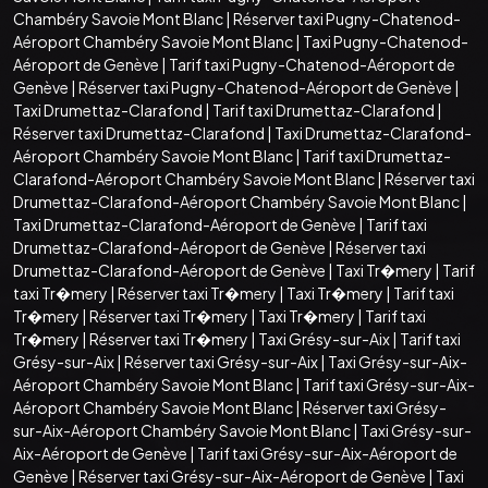
Chambéry Savoie Mont Blanc
|
Réserver taxi Pugny-Chatenod-
Aéroport Chambéry Savoie Mont Blanc
|
Taxi Pugny-Chatenod-
Aéroport de Genève
|
Tarif taxi Pugny-Chatenod-Aéroport de
Genève
|
Réserver taxi Pugny-Chatenod-Aéroport de Genève
|
Taxi Drumettaz-Clarafond
|
Tarif taxi Drumettaz-Clarafond
|
Réserver taxi Drumettaz-Clarafond
|
Taxi Drumettaz-Clarafond-
Aéroport Chambéry Savoie Mont Blanc
|
Tarif taxi Drumettaz-
Clarafond-Aéroport Chambéry Savoie Mont Blanc
|
Réserver taxi
Drumettaz-Clarafond-Aéroport Chambéry Savoie Mont Blanc
|
Taxi Drumettaz-Clarafond-Aéroport de Genève
|
Tarif taxi
Drumettaz-Clarafond-Aéroport de Genève
|
Réserver taxi
Drumettaz-Clarafond-Aéroport de Genève
|
Taxi Tr�mery
|
Tarif
taxi Tr�mery
|
Réserver taxi Tr�mery
|
Taxi Tr�mery
|
Tarif taxi
Tr�mery
|
Réserver taxi Tr�mery
|
Taxi Tr�mery
|
Tarif taxi
Tr�mery
|
Réserver taxi Tr�mery
|
Taxi Grésy-sur-Aix
|
Tarif taxi
Grésy-sur-Aix
|
Réserver taxi Grésy-sur-Aix
|
Taxi Grésy-sur-Aix-
Aéroport Chambéry Savoie Mont Blanc
|
Tarif taxi Grésy-sur-Aix-
Aéroport Chambéry Savoie Mont Blanc
|
Réserver taxi Grésy-
sur-Aix-Aéroport Chambéry Savoie Mont Blanc
|
Taxi Grésy-sur-
Aix-Aéroport de Genève
|
Tarif taxi Grésy-sur-Aix-Aéroport de
Genève
|
Réserver taxi Grésy-sur-Aix-Aéroport de Genève
|
Taxi