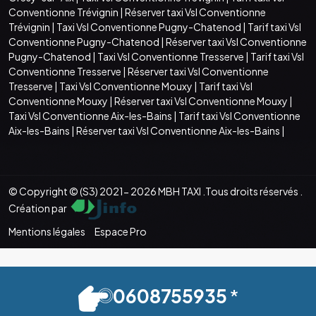
Conventionne Trévignin
|
Réserver taxi Vsl Conventionne
Trévignin
|
Taxi Vsl Conventionne Pugny-Chatenod
|
Tarif taxi Vsl
Conventionne Pugny-Chatenod
|
Réserver taxi Vsl Conventionne
Pugny-Chatenod
|
Taxi Vsl Conventionne Tresserve
|
Tarif taxi Vsl
Conventionne Tresserve
|
Réserver taxi Vsl Conventionne
Tresserve
|
Taxi Vsl Conventionne Mouxy
|
Tarif taxi Vsl
Conventionne Mouxy
|
Réserver taxi Vsl Conventionne Mouxy
|
Taxi Vsl Conventionne Aix-les-Bains
|
Tarif taxi Vsl Conventionne
Aix-les-Bains
|
Réserver taxi Vsl Conventionne Aix-les-Bains
|
© Copyright © (S3) 2021- 2026 MBH TAXI .Tous droits réservés .
Création par
Mentions légales
Espace Pro
0608755935
*