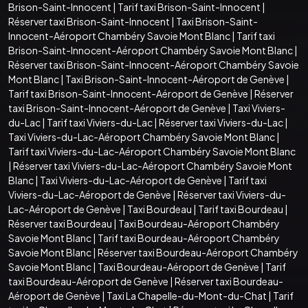
Brison-Saint-Innocent
|
Tarif taxi Brison-Saint-Innocent
|
Réserver taxi Brison-Saint-Innocent
|
Taxi Brison-Saint-
Innocent-Aéroport Chambéry Savoie Mont Blanc
|
Tarif taxi
Brison-Saint-Innocent-Aéroport Chambéry Savoie Mont Blanc
|
Réserver taxi Brison-Saint-Innocent-Aéroport Chambéry Savoie
Mont Blanc
|
Taxi Brison-Saint-Innocent-Aéroport de Genève
|
Tarif taxi Brison-Saint-Innocent-Aéroport de Genève
|
Réserver
taxi Brison-Saint-Innocent-Aéroport de Genève
|
Taxi Viviers-
du-Lac
|
Tarif taxi Viviers-du-Lac
|
Réserver taxi Viviers-du-Lac
|
Taxi Viviers-du-Lac-Aéroport Chambéry Savoie Mont Blanc
|
Tarif taxi Viviers-du-Lac-Aéroport Chambéry Savoie Mont Blanc
|
Réserver taxi Viviers-du-Lac-Aéroport Chambéry Savoie Mont
Blanc
|
Taxi Viviers-du-Lac-Aéroport de Genève
|
Tarif taxi
Viviers-du-Lac-Aéroport de Genève
|
Réserver taxi Viviers-du-
Lac-Aéroport de Genève
|
Taxi Bourdeau
|
Tarif taxi Bourdeau
|
Réserver taxi Bourdeau
|
Taxi Bourdeau-Aéroport Chambéry
Savoie Mont Blanc
|
Tarif taxi Bourdeau-Aéroport Chambéry
Savoie Mont Blanc
|
Réserver taxi Bourdeau-Aéroport Chambéry
Savoie Mont Blanc
|
Taxi Bourdeau-Aéroport de Genève
|
Tarif
taxi Bourdeau-Aéroport de Genève
|
Réserver taxi Bourdeau-
Aéroport de Genève
|
Taxi La Chapelle-du-Mont-du-Chat
|
Tarif