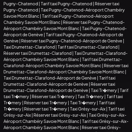
Pugny-Chatenod
|
Tarif taxi Pugny-Chatenod
|
Réserver taxi
Pugny-Chatenod
|
Taxi Pugny-Chatenod-Aéroport Chambéry
Savoie Mont Blanc
|
Tarif taxi Pugny-Chatenod-Aéroport
Chambéry Savoie Mont Blanc
|
Réserver taxi Pugny-Chatenod-
Aéroport Chambéry Savoie Mont Blanc
|
Taxi Pugny-Chatenod-
Aéroport de Genève
|
Tarif taxi Pugny-Chatenod-Aéroport de
Genève
|
Réserver taxi Pugny-Chatenod-Aéroport de Genève
|
Taxi Drumettaz-Clarafond
|
Tarif taxi Drumettaz-Clarafond
|
Réserver taxi Drumettaz-Clarafond
|
Taxi Drumettaz-Clarafond-
Aéroport Chambéry Savoie Mont Blanc
|
Tarif taxi Drumettaz-
Clarafond-Aéroport Chambéry Savoie Mont Blanc
|
Réserver taxi
Drumettaz-Clarafond-Aéroport Chambéry Savoie Mont Blanc
|
Taxi Drumettaz-Clarafond-Aéroport de Genève
|
Tarif taxi
Drumettaz-Clarafond-Aéroport de Genève
|
Réserver taxi
Drumettaz-Clarafond-Aéroport de Genève
|
Taxi Tr�mery
|
Tarif
taxi Tr�mery
|
Réserver taxi Tr�mery
|
Taxi Tr�mery
|
Tarif taxi
Tr�mery
|
Réserver taxi Tr�mery
|
Taxi Tr�mery
|
Tarif taxi
Tr�mery
|
Réserver taxi Tr�mery
|
Taxi Grésy-sur-Aix
|
Tarif taxi
Grésy-sur-Aix
|
Réserver taxi Grésy-sur-Aix
|
Taxi Grésy-sur-Aix-
Aéroport Chambéry Savoie Mont Blanc
|
Tarif taxi Grésy-sur-Aix-
Aéroport Chambéry Savoie Mont Blanc
|
Réserver taxi Grésy-