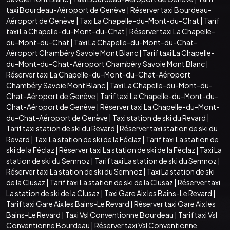
taxi Bourdeau-Aéroport de Genève
|
Réserver taxi Bourdeau-
Aéroport de Genève
|
Taxi La Chapelle-du-Mont-du-Chat
|
Tarif
taxi La Chapelle-du-Mont-du-Chat
|
Réserver taxi La Chapelle-
du-Mont-du-Chat
|
Taxi La Chapelle-du-Mont-du-Chat-
Aéroport Chambéry Savoie Mont Blanc
|
Tarif taxi La Chapelle-
du-Mont-du-Chat-Aéroport Chambéry Savoie Mont Blanc
|
Réserver taxi La Chapelle-du-Mont-du-Chat-Aéroport
Chambéry Savoie Mont Blanc
|
Taxi La Chapelle-du-Mont-du-
Chat-Aéroport de Genève
|
Tarif taxi La Chapelle-du-Mont-du-
Chat-Aéroport de Genève
|
Réserver taxi La Chapelle-du-Mont-
du-Chat-Aéroport de Genève
|
Taxi station de ski du Revard
|
Tarif taxi station de ski du Revard
|
Réserver taxi station de ski du
Revard
|
Taxi La station de ski de la Féclaz
|
Tarif taxi La station de
ski de la Féclaz
|
Réserver taxi La station de ski de la Féclaz
|
Taxi La
station de ski du Semnoz
|
Tarif taxi La station de ski du Semnoz
|
Réserver taxi La station de ski du Semnoz
|
Taxi La station de ski
de la Clusaz
|
Tarif taxi La station de ski de la Clusaz
|
Réserver taxi
La station de ski de la Clusaz
|
Taxi Gare Aix les Bains-Le Revard
|
Tarif taxi Gare Aix les Bains-Le Revard
|
Réserver taxi Gare Aix les
Bains-Le Revard
|
Taxi Vsl Conventionne Bourdeau
|
Tarif taxi Vsl
Conventionne Bourdeau
|
Réserver taxi Vsl Conventionne