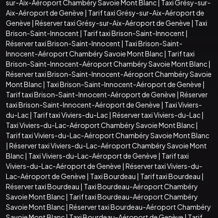
sur-Aix-Aéroport Chambéry Savoie Mont Blanc
|
Taxi Grésy-sur-
Aix-Aéroport de Genève
|
Tarif taxi Grésy-sur-Aix-Aéroport de
Genève
|
Réserver taxi Grésy-sur-Aix-Aéroport de Genève
|
Taxi
Brison-Saint-Innocent
|
Tarif taxi Brison-Saint-Innocent
|
Réserver taxi Brison-Saint-Innocent
|
Taxi Brison-Saint-
Innocent-Aéroport Chambéry Savoie Mont Blanc
|
Tarif taxi
Brison-Saint-Innocent-Aéroport Chambéry Savoie Mont Blanc
|
Réserver taxi Brison-Saint-Innocent-Aéroport Chambéry Savoie
Mont Blanc
|
Taxi Brison-Saint-Innocent-Aéroport de Genève
|
Tarif taxi Brison-Saint-Innocent-Aéroport de Genève
|
Réserver
taxi Brison-Saint-Innocent-Aéroport de Genève
|
Taxi Viviers-
du-Lac
|
Tarif taxi Viviers-du-Lac
|
Réserver taxi Viviers-du-Lac
|
Taxi Viviers-du-Lac-Aéroport Chambéry Savoie Mont Blanc
|
Tarif taxi Viviers-du-Lac-Aéroport Chambéry Savoie Mont Blanc
|
Réserver taxi Viviers-du-Lac-Aéroport Chambéry Savoie Mont
Blanc
|
Taxi Viviers-du-Lac-Aéroport de Genève
|
Tarif taxi
Viviers-du-Lac-Aéroport de Genève
|
Réserver taxi Viviers-du-
Lac-Aéroport de Genève
|
Taxi Bourdeau
|
Tarif taxi Bourdeau
|
Réserver taxi Bourdeau
|
Taxi Bourdeau-Aéroport Chambéry
Savoie Mont Blanc
|
Tarif taxi Bourdeau-Aéroport Chambéry
Savoie Mont Blanc
|
Réserver taxi Bourdeau-Aéroport Chambéry
Savoie Mont Blanc
|
Taxi Bourdeau-Aéroport de Genève
|
Tarif