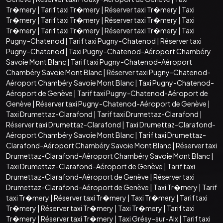
Tr�mery
|
Tarif taxi Tr�mery
|
Réserver taxi Tr�mery
|
Taxi
Tr�mery
|
Tarif taxi Tr�mery
|
Réserver taxi Tr�mery
|
Taxi
Tr�mery
|
Tarif taxi Tr�mery
|
Réserver taxi Tr�mery
|
Taxi
Pugny-Chatenod
|
Tarif taxi Pugny-Chatenod
|
Réserver taxi
Pugny-Chatenod
|
Taxi Pugny-Chatenod-Aéroport Chambéry
Savoie Mont Blanc
|
Tarif taxi Pugny-Chatenod-Aéroport
Chambéry Savoie Mont Blanc
|
Réserver taxi Pugny-Chatenod-
Aéroport Chambéry Savoie Mont Blanc
|
Taxi Pugny-Chatenod-
Aéroport de Genève
|
Tarif taxi Pugny-Chatenod-Aéroport de
Genève
|
Réserver taxi Pugny-Chatenod-Aéroport de Genève
|
Taxi Drumettaz-Clarafond
|
Tarif taxi Drumettaz-Clarafond
|
Réserver taxi Drumettaz-Clarafond
|
Taxi Drumettaz-Clarafond-
Aéroport Chambéry Savoie Mont Blanc
|
Tarif taxi Drumettaz-
Clarafond-Aéroport Chambéry Savoie Mont Blanc
|
Réserver taxi
Drumettaz-Clarafond-Aéroport Chambéry Savoie Mont Blanc
|
Taxi Drumettaz-Clarafond-Aéroport de Genève
|
Tarif taxi
Drumettaz-Clarafond-Aéroport de Genève
|
Réserver taxi
Drumettaz-Clarafond-Aéroport de Genève
|
Taxi Tr�mery
|
Tarif
taxi Tr�mery
|
Réserver taxi Tr�mery
|
Taxi Tr�mery
|
Tarif taxi
Tr�mery
|
Réserver taxi Tr�mery
|
Taxi Tr�mery
|
Tarif taxi
Tr�mery
|
Réserver taxi Tr�mery
|
Taxi Grésy-sur-Aix
|
Tarif taxi