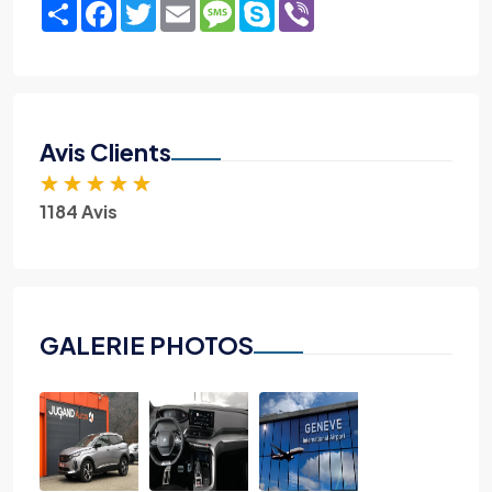
Share
Facebook
Twitter
Email
Message
Skype
Viber
Avis Clients
★
★
★
★
★
1184 Avis
GALERIE PHOTOS