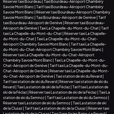
Réserver taxi Bourdeau
|
Taxi Bourdeau-Aéroport Chambéry
Savoie Mont Blanc
|
Tarif taxi Bourdeau-Aéroport Chambéry
Savoie Mont Blanc
|
Réserver taxi Bourdeau-Aéroport Chambéry
Savoie Mont Blanc
|
Taxi Bourdeau-Aéroport de Genève
|
Tarif
taxi Bourdeau-Aéroport de Genève
|
Réserver taxi Bourdeau-
Aéroport de Genève
|
Taxi La Chapelle-du-Mont-du-Chat
|
Tarif
taxi La Chapelle-du-Mont-du-Chat
|
Réserver taxi La Chapelle-
du-Mont-du-Chat
|
Taxi La Chapelle-du-Mont-du-Chat-
Aéroport Chambéry Savoie Mont Blanc
|
Tarif taxi La Chapelle-
du-Mont-du-Chat-Aéroport Chambéry Savoie Mont Blanc
|
Réserver taxi La Chapelle-du-Mont-du-Chat-Aéroport
Chambéry Savoie Mont Blanc
|
Taxi La Chapelle-du-Mont-du-
Chat-Aéroport de Genève
|
Tarif taxi La Chapelle-du-Mont-du-
Chat-Aéroport de Genève
|
Réserver taxi La Chapelle-du-Mont-
du-Chat-Aéroport de Genève
|
Taxi station de ski du Revard
|
Tarif taxi station de ski du Revard
|
Réserver taxi station de ski du
Revard
|
Taxi La station de ski de la Féclaz
|
Tarif taxi La station de
ski de la Féclaz
|
Réserver taxi La station de ski de la Féclaz
|
Taxi La
station de ski du Semnoz
|
Tarif taxi La station de ski du Semnoz
|
Réserver taxi La station de ski du Semnoz
|
Taxi La station de ski
de la Clusaz
|
Tarif taxi La station de ski de la Clusaz
|
Réserver taxi
La station de ski de la Clusaz
|
Taxi Gare Aix les Bains-Le Revard
|