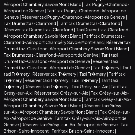
Aéroport Chambéry Savoie Mont Blanc
|
Taxi Pugny-Chatenod-
Aéroport de Genève
|
Tarif taxi Pugny-Chatenod-Aéroport de
Genève
|
Réserver taxi Pugny-Chatenod-Aéroport de Genève
|
Taxi Drumettaz-Clarafond
|
Tarif taxi Drumettaz-Clarafond
|
Réserver taxi Drumettaz-Clarafond
|
Taxi Drumettaz-Clarafond-
Aéroport Chambéry Savoie Mont Blanc
|
Tarif taxi Drumettaz-
Clarafond-Aéroport Chambéry Savoie Mont Blanc
|
Réserver taxi
Drumettaz-Clarafond-Aéroport Chambéry Savoie Mont Blanc
|
Taxi Drumettaz-Clarafond-Aéroport de Genève
|
Tarif taxi
Drumettaz-Clarafond-Aéroport de Genève
|
Réserver taxi
Drumettaz-Clarafond-Aéroport de Genève
|
Taxi Tr�mery
|
Tarif
taxi Tr�mery
|
Réserver taxi Tr�mery
|
Taxi Tr�mery
|
Tarif taxi
Tr�mery
|
Réserver taxi Tr�mery
|
Taxi Tr�mery
|
Tarif taxi
Tr�mery
|
Réserver taxi Tr�mery
|
Taxi Grésy-sur-Aix
|
Tarif taxi
Grésy-sur-Aix
|
Réserver taxi Grésy-sur-Aix
|
Taxi Grésy-sur-Aix-
Aéroport Chambéry Savoie Mont Blanc
|
Tarif taxi Grésy-sur-Aix-
Aéroport Chambéry Savoie Mont Blanc
|
Réserver taxi Grésy-
sur-Aix-Aéroport Chambéry Savoie Mont Blanc
|
Taxi Grésy-sur-
Aix-Aéroport de Genève
|
Tarif taxi Grésy-sur-Aix-Aéroport de
Genève
|
Réserver taxi Grésy-sur-Aix-Aéroport de Genève
|
Taxi
Brison-Saint-Innocent
|
Tarif taxi Brison-Saint-Innocent
|