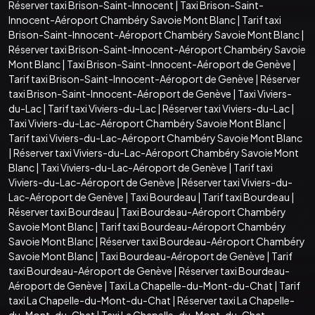
Réserver taxi Brison-Saint-Innocent
|
Taxi Brison-Saint-
Innocent-Aéroport Chambéry Savoie Mont Blanc
|
Tarif taxi
Brison-Saint-Innocent-Aéroport Chambéry Savoie Mont Blanc
|
Réserver taxi Brison-Saint-Innocent-Aéroport Chambéry Savoie
Mont Blanc
|
Taxi Brison-Saint-Innocent-Aéroport de Genève
|
Tarif taxi Brison-Saint-Innocent-Aéroport de Genève
|
Réserver
taxi Brison-Saint-Innocent-Aéroport de Genève
|
Taxi Viviers-
du-Lac
|
Tarif taxi Viviers-du-Lac
|
Réserver taxi Viviers-du-Lac
|
Taxi Viviers-du-Lac-Aéroport Chambéry Savoie Mont Blanc
|
Tarif taxi Viviers-du-Lac-Aéroport Chambéry Savoie Mont Blanc
|
Réserver taxi Viviers-du-Lac-Aéroport Chambéry Savoie Mont
Blanc
|
Taxi Viviers-du-Lac-Aéroport de Genève
|
Tarif taxi
Viviers-du-Lac-Aéroport de Genève
|
Réserver taxi Viviers-du-
Lac-Aéroport de Genève
|
Taxi Bourdeau
|
Tarif taxi Bourdeau
|
Réserver taxi Bourdeau
|
Taxi Bourdeau-Aéroport Chambéry
Savoie Mont Blanc
|
Tarif taxi Bourdeau-Aéroport Chambéry
Savoie Mont Blanc
|
Réserver taxi Bourdeau-Aéroport Chambéry
Savoie Mont Blanc
|
Taxi Bourdeau-Aéroport de Genève
|
Tarif
taxi Bourdeau-Aéroport de Genève
|
Réserver taxi Bourdeau-
Aéroport de Genève
|
Taxi La Chapelle-du-Mont-du-Chat
|
Tarif
taxi La Chapelle-du-Mont-du-Chat
|
Réserver taxi La Chapelle-
du-Mont-du-Chat
|
Taxi La Chapelle-du-Mont-du-Chat-