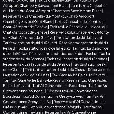
Aéroport Chambéry Savoie Mont Blanc
|
Tarif taxi La Chapelle-
du-Mont-du-Chat-Aéroport Chambéry Savoie Mont Blanc
|
Réserver taxi La Chapelle-du-Mont-du-Chat-Aéroport
Chambéry Savoie Mont Blanc
|
Taxi La Chapelle-du-Mont-du-
Chat-Aéroport de Genève
|
Tarif taxi La Chapelle-du-Mont-du-
Chat-Aéroport de Genève
|
Réserver taxi La Chapelle-du-Mont-
du-Chat-Aéroport de Genève
|
Taxi station de ski du Revard
|
Tarif taxi station de ski du Revard
|
Réserver taxi station de ski du
Revard
|
Taxi La station de ski de la Féclaz
|
Tarif taxi La station de
ski de la Féclaz
|
Réserver taxi La station de ski de la Féclaz
|
Taxi La
station de ski du Semnoz
|
Tarif taxi La station de ski du Semnoz
|
Réserver taxi La station de ski du Semnoz
|
Taxi La station de ski
de la Clusaz
|
Tarif taxi La station de ski de la Clusaz
|
Réserver taxi
La station de ski de la Clusaz
|
Taxi Gare Aix les Bains-Le Revard
|
Tarif taxi Gare Aix les Bains-Le Revard
|
Réserver taxi Gare Aix les
Bains-Le Revard
|
Taxi Vsl Conventionne Bourdeau
|
Tarif taxi Vsl
Conventionne Bourdeau
|
Réserver taxi Vsl Conventionne
Bourdeau
|
Taxi Vsl Conventionne Grésy-sur-Aix
|
Tarif taxi Vsl
Conventionne Grésy-sur-Aix
|
Réserver taxi Vsl Conventionne
Grésy-sur-Aix
|
Taxi Vsl Conventionne Trévignin
|
Tarif taxi Vsl
Conventionne Trévignin
|
Réserver taxi Vsl Conventionne