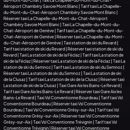
Aéroport Chambéry Savoie Mont Blanc
|
Tarif taxi La Chapelle-
du-Mont-du-Chat-Aéroport Chambéry Savoie Mont Blanc
|
Réserver taxi La Chapelle-du-Mont-du-Chat-Aéroport
Chambéry Savoie Mont Blanc
|
Taxi La Chapelle-du-Mont-du-
Chat-Aéroport de Genève
|
Tarif taxi La Chapelle-du-Mont-du-
Chat-Aéroport de Genève
|
Réserver taxi La Chapelle-du-Mont-
du-Chat-Aéroport de Genève
|
Taxi station de ski du Revard
|
Tarif taxi station de ski du Revard
|
Réserver taxi station de ski du
Revard
|
Taxi La station de ski de la Féclaz
|
Tarif taxi La station de
ski de la Féclaz
|
Réserver taxi La station de ski de la Féclaz
|
Taxi La
station de ski du Semnoz
|
Tarif taxi La station de ski du Semnoz
|
Réserver taxi La station de ski du Semnoz
|
Taxi La station de ski
de la Clusaz
|
Tarif taxi La station de ski de la Clusaz
|
Réserver taxi
La station de ski de la Clusaz
|
Taxi Gare Aix les Bains-Le Revard
|
Tarif taxi Gare Aix les Bains-Le Revard
|
Réserver taxi Gare Aix les
Bains-Le Revard
|
Taxi Vsl Conventionne Bourdeau
|
Tarif taxi Vsl
Conventionne Bourdeau
|
Réserver taxi Vsl Conventionne
Bourdeau
|
Taxi Vsl Conventionne Grésy-sur-Aix
|
Tarif taxi Vsl
Conventionne Grésy-sur-Aix
|
Réserver taxi Vsl Conventionne
Grésy-sur-Aix
|
Taxi Vsl Conventionne Trévignin
|
Tarif taxi Vsl
Conventionne Trévignin
|
Réserver taxi Vsl Conventionne