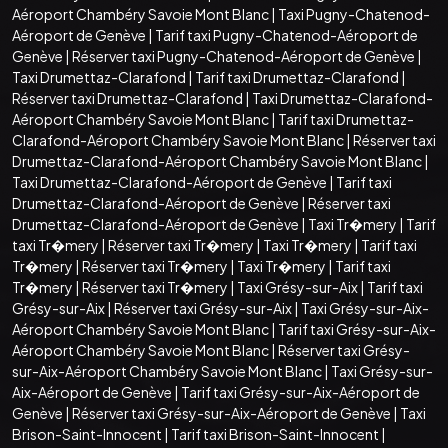
Aéroport Chambéry Savoie Mont Blanc
|
Taxi Pugny-Chatenod-
Aéroport de Genève
|
Tarif taxi Pugny-Chatenod-Aéroport de
Genève
|
Réserver taxi Pugny-Chatenod-Aéroport de Genève
|
Taxi Drumettaz-Clarafond
|
Tarif taxi Drumettaz-Clarafond
|
Réserver taxi Drumettaz-Clarafond
|
Taxi Drumettaz-Clarafond-
Aéroport Chambéry Savoie Mont Blanc
|
Tarif taxi Drumettaz-
Clarafond-Aéroport Chambéry Savoie Mont Blanc
|
Réserver taxi
Drumettaz-Clarafond-Aéroport Chambéry Savoie Mont Blanc
|
Taxi Drumettaz-Clarafond-Aéroport de Genève
|
Tarif taxi
Drumettaz-Clarafond-Aéroport de Genève
|
Réserver taxi
Drumettaz-Clarafond-Aéroport de Genève
|
Taxi Tr�mery
|
Tarif
taxi Tr�mery
|
Réserver taxi Tr�mery
|
Taxi Tr�mery
|
Tarif taxi
Tr�mery
|
Réserver taxi Tr�mery
|
Taxi Tr�mery
|
Tarif taxi
Tr�mery
|
Réserver taxi Tr�mery
|
Taxi Grésy-sur-Aix
|
Tarif taxi
Grésy-sur-Aix
|
Réserver taxi Grésy-sur-Aix
|
Taxi Grésy-sur-Aix-
Aéroport Chambéry Savoie Mont Blanc
|
Tarif taxi Grésy-sur-Aix-
Aéroport Chambéry Savoie Mont Blanc
|
Réserver taxi Grésy-
sur-Aix-Aéroport Chambéry Savoie Mont Blanc
|
Taxi Grésy-sur-
Aix-Aéroport de Genève
|
Tarif taxi Grésy-sur-Aix-Aéroport de
Genève
|
Réserver taxi Grésy-sur-Aix-Aéroport de Genève
|
Taxi
Brison-Saint-Innocent
|
Tarif taxi Brison-Saint-Innocent
|