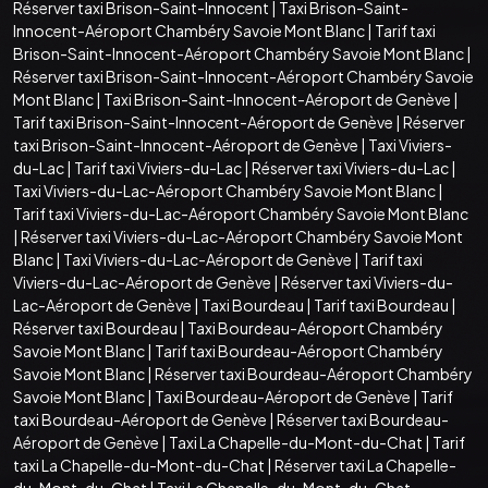
Réserver taxi Brison-Saint-Innocent
|
Taxi Brison-Saint-
Innocent-Aéroport Chambéry Savoie Mont Blanc
|
Tarif taxi
Brison-Saint-Innocent-Aéroport Chambéry Savoie Mont Blanc
|
Réserver taxi Brison-Saint-Innocent-Aéroport Chambéry Savoie
Mont Blanc
|
Taxi Brison-Saint-Innocent-Aéroport de Genève
|
Tarif taxi Brison-Saint-Innocent-Aéroport de Genève
|
Réserver
taxi Brison-Saint-Innocent-Aéroport de Genève
|
Taxi Viviers-
du-Lac
|
Tarif taxi Viviers-du-Lac
|
Réserver taxi Viviers-du-Lac
|
Taxi Viviers-du-Lac-Aéroport Chambéry Savoie Mont Blanc
|
Tarif taxi Viviers-du-Lac-Aéroport Chambéry Savoie Mont Blanc
|
Réserver taxi Viviers-du-Lac-Aéroport Chambéry Savoie Mont
Blanc
|
Taxi Viviers-du-Lac-Aéroport de Genève
|
Tarif taxi
Viviers-du-Lac-Aéroport de Genève
|
Réserver taxi Viviers-du-
Lac-Aéroport de Genève
|
Taxi Bourdeau
|
Tarif taxi Bourdeau
|
Réserver taxi Bourdeau
|
Taxi Bourdeau-Aéroport Chambéry
Savoie Mont Blanc
|
Tarif taxi Bourdeau-Aéroport Chambéry
Savoie Mont Blanc
|
Réserver taxi Bourdeau-Aéroport Chambéry
Savoie Mont Blanc
|
Taxi Bourdeau-Aéroport de Genève
|
Tarif
taxi Bourdeau-Aéroport de Genève
|
Réserver taxi Bourdeau-
Aéroport de Genève
|
Taxi La Chapelle-du-Mont-du-Chat
|
Tarif
taxi La Chapelle-du-Mont-du-Chat
|
Réserver taxi La Chapelle-
du-Mont-du-Chat
|
Taxi La Chapelle-du-Mont-du-Chat-