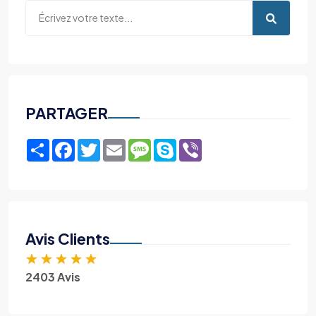
PARTAGER
Share
Facebook
Twitter
Email
Message
Skype
Viber
Avis Clients
★
★
★
★
★
2403 Avis