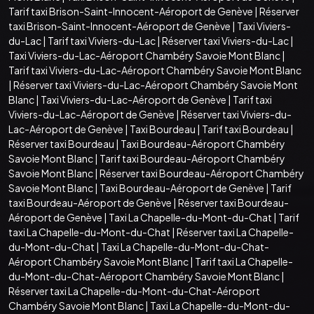
Tarif taxi Brison-Saint-Innocent-Aéroport de Genève
|
Réserver
taxi Brison-Saint-Innocent-Aéroport de Genève
|
Taxi Viviers-
du-Lac
|
Tarif taxi Viviers-du-Lac
|
Réserver taxi Viviers-du-Lac
|
Taxi Viviers-du-Lac-Aéroport Chambéry Savoie Mont Blanc
|
Tarif taxi Viviers-du-Lac-Aéroport Chambéry Savoie Mont Blanc
|
Réserver taxi Viviers-du-Lac-Aéroport Chambéry Savoie Mont
Blanc
|
Taxi Viviers-du-Lac-Aéroport de Genève
|
Tarif taxi
Viviers-du-Lac-Aéroport de Genève
|
Réserver taxi Viviers-du-
Lac-Aéroport de Genève
|
Taxi Bourdeau
|
Tarif taxi Bourdeau
|
Réserver taxi Bourdeau
|
Taxi Bourdeau-Aéroport Chambéry
Savoie Mont Blanc
|
Tarif taxi Bourdeau-Aéroport Chambéry
Savoie Mont Blanc
|
Réserver taxi Bourdeau-Aéroport Chambéry
Savoie Mont Blanc
|
Taxi Bourdeau-Aéroport de Genève
|
Tarif
taxi Bourdeau-Aéroport de Genève
|
Réserver taxi Bourdeau-
Aéroport de Genève
|
Taxi La Chapelle-du-Mont-du-Chat
|
Tarif
taxi La Chapelle-du-Mont-du-Chat
|
Réserver taxi La Chapelle-
du-Mont-du-Chat
|
Taxi La Chapelle-du-Mont-du-Chat-
Aéroport Chambéry Savoie Mont Blanc
|
Tarif taxi La Chapelle-
du-Mont-du-Chat-Aéroport Chambéry Savoie Mont Blanc
|
Réserver taxi La Chapelle-du-Mont-du-Chat-Aéroport
Chambéry Savoie Mont Blanc
|
Taxi La Chapelle-du-Mont-du-