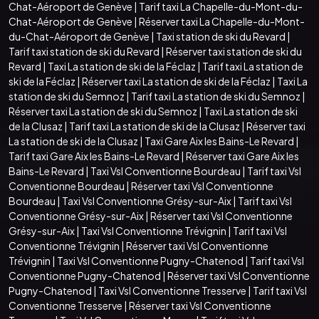
Chat-Aéroport de Genève
|
Tarif taxi La Chapelle-du-Mont-du-
Chat-Aéroport de Genève
|
Réserver taxi La Chapelle-du-Mont-
du-Chat-Aéroport de Genève
|
Taxi station de ski du Revard
|
Tarif taxi station de ski du Revard
|
Réserver taxi station de ski du
Revard
|
Taxi La station de ski de la Féclaz
|
Tarif taxi La station de
ski de la Féclaz
|
Réserver taxi La station de ski de la Féclaz
|
Taxi La
station de ski du Semnoz
|
Tarif taxi La station de ski du Semnoz
|
Réserver taxi La station de ski du Semnoz
|
Taxi La station de ski
de la Clusaz
|
Tarif taxi La station de ski de la Clusaz
|
Réserver taxi
La station de ski de la Clusaz
|
Taxi Gare Aix les Bains-Le Revard
|
Tarif taxi Gare Aix les Bains-Le Revard
|
Réserver taxi Gare Aix les
Bains-Le Revard
|
Taxi Vsl Conventionne Bourdeau
|
Tarif taxi Vsl
Conventionne Bourdeau
|
Réserver taxi Vsl Conventionne
Bourdeau
|
Taxi Vsl Conventionne Grésy-sur-Aix
|
Tarif taxi Vsl
Conventionne Grésy-sur-Aix
|
Réserver taxi Vsl Conventionne
Grésy-sur-Aix
|
Taxi Vsl Conventionne Trévignin
|
Tarif taxi Vsl
Conventionne Trévignin
|
Réserver taxi Vsl Conventionne
Trévignin
|
Taxi Vsl Conventionne Pugny-Chatenod
|
Tarif taxi Vsl
Conventionne Pugny-Chatenod
|
Réserver taxi Vsl Conventionne
Pugny-Chatenod
|
Taxi Vsl Conventionne Tresserve
|
Tarif taxi Vsl
Conventionne Tresserve
|
Réserver taxi Vsl Conventionne