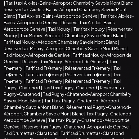
|
Tarif taxi Aix-les-Bains-Aéroport Chambéry Savoie Mont Blanc
|
Réserver taxi Aix-les-Bains-Aéroport Chambéry Savoie Mont
Blanc
|
Taxi Aix-les-Bains-Aéroport de Genève
|
Tarif taxi Aix-les-
Bains-Aéroport de Genève
|
Réserver taxi Aix-les-Bains-
Aéroport de Genève
|
Taxi Mouxy
|
Tarif taxi Mouxy
|
Réserver taxi
Mouxy
|
Taxi Mouxy-Aéroport Chambéry Savoie Mont Blanc
|
Tarif taxi Mouxy-Aéroport Chambéry Savoie Mont Blanc
|
Réserver taxi Mouxy-Aéroport Chambéry Savoie Mont Blanc
|
Taxi Mouxy-Aéroport de Genève
|
Tarif taxi Mouxy-Aéroport de
Genève
|
Réserver taxi Mouxy-Aéroport de Genève
|
Taxi
Tr�mery
|
Tarif taxi Tr�mery
|
Réserver taxi Tr�mery
|
Taxi
Tr�mery
|
Tarif taxi Tr�mery
|
Réserver taxi Tr�mery
|
Taxi
Tr�mery
|
Tarif taxi Tr�mery
|
Réserver taxi Tr�mery
|
Taxi
Pugny-Chatenod
|
Tarif taxi Pugny-Chatenod
|
Réserver taxi
Pugny-Chatenod
|
Taxi Pugny-Chatenod-Aéroport Chambéry
Savoie Mont Blanc
|
Tarif taxi Pugny-Chatenod-Aéroport
Chambéry Savoie Mont Blanc
|
Réserver taxi Pugny-Chatenod-
Aéroport Chambéry Savoie Mont Blanc
|
Taxi Pugny-Chatenod-
Aéroport de Genève
|
Tarif taxi Pugny-Chatenod-Aéroport de
Genève
|
Réserver taxi Pugny-Chatenod-Aéroport de Genève
|
Taxi Drumettaz-Clarafond
|
Tarif taxi Drumettaz-Clarafond
|