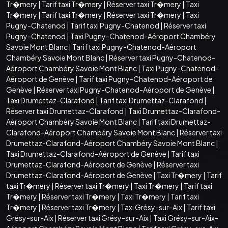
Tr�mery
|
Tarif taxi Tr�mery
|
Réserver taxi Tr�mery
|
Taxi
Tr�mery
|
Tarif taxi Tr�mery
|
Réserver taxi Tr�mery
|
Taxi
Pugny-Chatenod
|
Tarif taxi Pugny-Chatenod
|
Réserver taxi
Pugny-Chatenod
|
Taxi Pugny-Chatenod-Aéroport Chambéry
Savoie Mont Blanc
|
Tarif taxi Pugny-Chatenod-Aéroport
Chambéry Savoie Mont Blanc
|
Réserver taxi Pugny-Chatenod-
Aéroport Chambéry Savoie Mont Blanc
|
Taxi Pugny-Chatenod-
Aéroport de Genève
|
Tarif taxi Pugny-Chatenod-Aéroport de
Genève
|
Réserver taxi Pugny-Chatenod-Aéroport de Genève
|
Taxi Drumettaz-Clarafond
|
Tarif taxi Drumettaz-Clarafond
|
Réserver taxi Drumettaz-Clarafond
|
Taxi Drumettaz-Clarafond-
Aéroport Chambéry Savoie Mont Blanc
|
Tarif taxi Drumettaz-
Clarafond-Aéroport Chambéry Savoie Mont Blanc
|
Réserver taxi
Drumettaz-Clarafond-Aéroport Chambéry Savoie Mont Blanc
|
Taxi Drumettaz-Clarafond-Aéroport de Genève
|
Tarif taxi
Drumettaz-Clarafond-Aéroport de Genève
|
Réserver taxi
Drumettaz-Clarafond-Aéroport de Genève
|
Taxi Tr�mery
|
Tarif
taxi Tr�mery
|
Réserver taxi Tr�mery
|
Taxi Tr�mery
|
Tarif taxi
Tr�mery
|
Réserver taxi Tr�mery
|
Taxi Tr�mery
|
Tarif taxi
Tr�mery
|
Réserver taxi Tr�mery
|
Taxi Grésy-sur-Aix
|
Tarif taxi
Grésy-sur-Aix
|
Réserver taxi Grésy-sur-Aix
|
Taxi Grésy-sur-Aix-