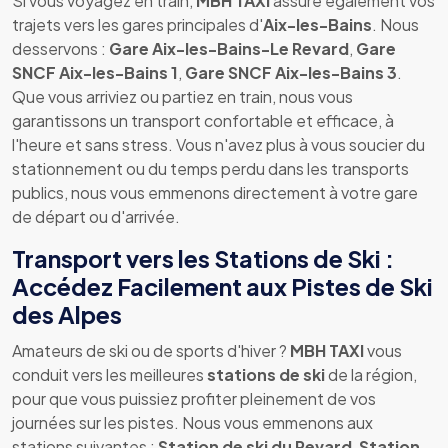
Si vous voyagez en train,
MBH TAXI
assure également vos
trajets vers les gares principales d'
Aix-les-Bains
. Nous
desservons :
Gare Aix-les-Bains-Le Revard
,
Gare
SNCF Aix-les-Bains 1
,
Gare SNCF Aix-les-Bains 3
.
Que vous arriviez ou partiez en train, nous vous
garantissons un transport confortable et efficace, à
l'heure et sans stress. Vous n'avez plus à vous soucier du
stationnement ou du temps perdu dans les transports
publics, nous vous emmenons directement à votre gare
de départ ou d'arrivée.
Transport vers les Stations de Ski :
Accédez Facilement aux Pistes de Ski
des Alpes
Amateurs de ski ou de sports d'hiver ?
MBH TAXI
vous
conduit vers les meilleures
stations de ski
de la région,
pour que vous puissiez profiter pleinement de vos
journées sur les pistes. Nous vous emmenons aux
stations suivantes :
Station de ski du Revard
,
Station