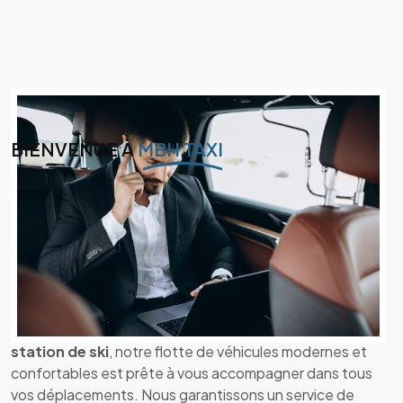
BIENVENUE À
MBH TAXI
Bienvenue chez MBH TAXI : Votre
Service de Transport à Aix-les-Bains
et Environs
Chez
MBH TAXI
, nous sommes fiers de vous offrir un
service de transport
fiable
et
professionnel
dans la
région d'
Aix-les-Bains
. Que vous ayez besoin d'un
transfert vers un aéroport
, une
gare
, ou même une
station de ski
, notre flotte de véhicules modernes et
confortables est prête à vous accompagner dans tous
vos déplacements. Nous garantissons un service de