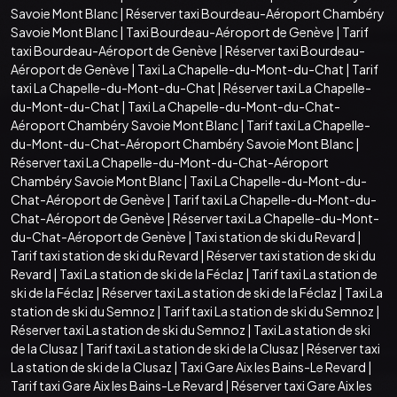
Savoie Mont Blanc
|
Réserver taxi Bourdeau-Aéroport Chambéry
Savoie Mont Blanc
|
Taxi Bourdeau-Aéroport de Genève
|
Tarif
taxi Bourdeau-Aéroport de Genève
|
Réserver taxi Bourdeau-
Aéroport de Genève
|
Taxi La Chapelle-du-Mont-du-Chat
|
Tarif
taxi La Chapelle-du-Mont-du-Chat
|
Réserver taxi La Chapelle-
du-Mont-du-Chat
|
Taxi La Chapelle-du-Mont-du-Chat-
Aéroport Chambéry Savoie Mont Blanc
|
Tarif taxi La Chapelle-
du-Mont-du-Chat-Aéroport Chambéry Savoie Mont Blanc
|
Réserver taxi La Chapelle-du-Mont-du-Chat-Aéroport
Chambéry Savoie Mont Blanc
|
Taxi La Chapelle-du-Mont-du-
Chat-Aéroport de Genève
|
Tarif taxi La Chapelle-du-Mont-du-
Chat-Aéroport de Genève
|
Réserver taxi La Chapelle-du-Mont-
du-Chat-Aéroport de Genève
|
Taxi station de ski du Revard
|
Tarif taxi station de ski du Revard
|
Réserver taxi station de ski du
Revard
|
Taxi La station de ski de la Féclaz
|
Tarif taxi La station de
ski de la Féclaz
|
Réserver taxi La station de ski de la Féclaz
|
Taxi La
station de ski du Semnoz
|
Tarif taxi La station de ski du Semnoz
|
Réserver taxi La station de ski du Semnoz
|
Taxi La station de ski
de la Clusaz
|
Tarif taxi La station de ski de la Clusaz
|
Réserver taxi
La station de ski de la Clusaz
|
Taxi Gare Aix les Bains-Le Revard
|
Tarif taxi Gare Aix les Bains-Le Revard
|
Réserver taxi Gare Aix les