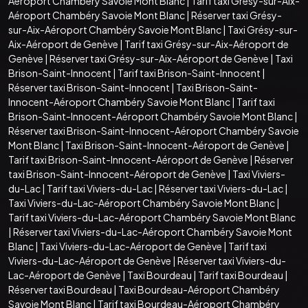
Aéroport Chambéry Savoie Mont Blanc
|
Tarif taxi Grésy-sur-Aix-
Aéroport Chambéry Savoie Mont Blanc
|
Réserver taxi Grésy-
sur-Aix-Aéroport Chambéry Savoie Mont Blanc
|
Taxi Grésy-sur-
Aix-Aéroport de Genève
|
Tarif taxi Grésy-sur-Aix-Aéroport de
Genève
|
Réserver taxi Grésy-sur-Aix-Aéroport de Genève
|
Taxi
Brison-Saint-Innocent
|
Tarif taxi Brison-Saint-Innocent
|
Réserver taxi Brison-Saint-Innocent
|
Taxi Brison-Saint-
Innocent-Aéroport Chambéry Savoie Mont Blanc
|
Tarif taxi
Brison-Saint-Innocent-Aéroport Chambéry Savoie Mont Blanc
|
Réserver taxi Brison-Saint-Innocent-Aéroport Chambéry Savoie
Mont Blanc
|
Taxi Brison-Saint-Innocent-Aéroport de Genève
|
Tarif taxi Brison-Saint-Innocent-Aéroport de Genève
|
Réserver
taxi Brison-Saint-Innocent-Aéroport de Genève
|
Taxi Viviers-
du-Lac
|
Tarif taxi Viviers-du-Lac
|
Réserver taxi Viviers-du-Lac
|
Taxi Viviers-du-Lac-Aéroport Chambéry Savoie Mont Blanc
|
Tarif taxi Viviers-du-Lac-Aéroport Chambéry Savoie Mont Blanc
|
Réserver taxi Viviers-du-Lac-Aéroport Chambéry Savoie Mont
Blanc
|
Taxi Viviers-du-Lac-Aéroport de Genève
|
Tarif taxi
Viviers-du-Lac-Aéroport de Genève
|
Réserver taxi Viviers-du-
Lac-Aéroport de Genève
|
Taxi Bourdeau
|
Tarif taxi Bourdeau
|
Réserver taxi Bourdeau
|
Taxi Bourdeau-Aéroport Chambéry
Savoie Mont Blanc
|
Tarif taxi Bourdeau-Aéroport Chambéry