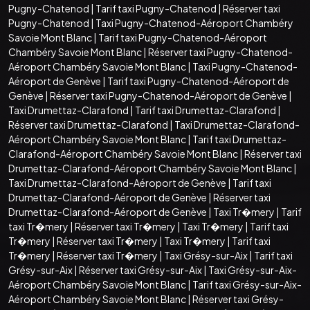
Pugny-Chatenod
|
Tarif taxi Pugny-Chatenod
|
Réserver taxi
Pugny-Chatenod
|
Taxi Pugny-Chatenod-Aéroport Chambéry
Savoie Mont Blanc
|
Tarif taxi Pugny-Chatenod-Aéroport
Chambéry Savoie Mont Blanc
|
Réserver taxi Pugny-Chatenod-
Aéroport Chambéry Savoie Mont Blanc
|
Taxi Pugny-Chatenod-
Aéroport de Genève
|
Tarif taxi Pugny-Chatenod-Aéroport de
Genève
|
Réserver taxi Pugny-Chatenod-Aéroport de Genève
|
Taxi Drumettaz-Clarafond
|
Tarif taxi Drumettaz-Clarafond
|
Réserver taxi Drumettaz-Clarafond
|
Taxi Drumettaz-Clarafond-
Aéroport Chambéry Savoie Mont Blanc
|
Tarif taxi Drumettaz-
Clarafond-Aéroport Chambéry Savoie Mont Blanc
|
Réserver taxi
Drumettaz-Clarafond-Aéroport Chambéry Savoie Mont Blanc
|
Taxi Drumettaz-Clarafond-Aéroport de Genève
|
Tarif taxi
Drumettaz-Clarafond-Aéroport de Genève
|
Réserver taxi
Drumettaz-Clarafond-Aéroport de Genève
|
Taxi Tr�mery
|
Tarif
taxi Tr�mery
|
Réserver taxi Tr�mery
|
Taxi Tr�mery
|
Tarif taxi
Tr�mery
|
Réserver taxi Tr�mery
|
Taxi Tr�mery
|
Tarif taxi
Tr�mery
|
Réserver taxi Tr�mery
|
Taxi Grésy-sur-Aix
|
Tarif taxi
Grésy-sur-Aix
|
Réserver taxi Grésy-sur-Aix
|
Taxi Grésy-sur-Aix-
Aéroport Chambéry Savoie Mont Blanc
|
Tarif taxi Grésy-sur-Aix-
Aéroport Chambéry Savoie Mont Blanc
|
Réserver taxi Grésy-