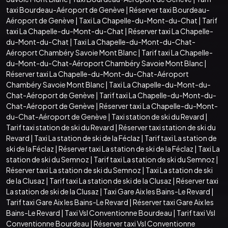
taxi Bourdeau-Aéroport de Genève
|
Réserver taxi Bourdeau-
Aéroport de Genève
|
Taxi La Chapelle-du-Mont-du-Chat
|
Tarif
taxi La Chapelle-du-Mont-du-Chat
|
Réserver taxi La Chapelle-
du-Mont-du-Chat
|
Taxi La Chapelle-du-Mont-du-Chat-
Aéroport Chambéry Savoie Mont Blanc
|
Tarif taxi La Chapelle-
du-Mont-du-Chat-Aéroport Chambéry Savoie Mont Blanc
|
Réserver taxi La Chapelle-du-Mont-du-Chat-Aéroport
Chambéry Savoie Mont Blanc
|
Taxi La Chapelle-du-Mont-du-
Chat-Aéroport de Genève
|
Tarif taxi La Chapelle-du-Mont-du-
Chat-Aéroport de Genève
|
Réserver taxi La Chapelle-du-Mont-
du-Chat-Aéroport de Genève
|
Taxi station de ski du Revard
|
Tarif taxi station de ski du Revard
|
Réserver taxi station de ski du
Revard
|
Taxi La station de ski de la Féclaz
|
Tarif taxi La station de
ski de la Féclaz
|
Réserver taxi La station de ski de la Féclaz
|
Taxi La
station de ski du Semnoz
|
Tarif taxi La station de ski du Semnoz
|
Réserver taxi La station de ski du Semnoz
|
Taxi La station de ski
de la Clusaz
|
Tarif taxi La station de ski de la Clusaz
|
Réserver taxi
La station de ski de la Clusaz
|
Taxi Gare Aix les Bains-Le Revard
|
Tarif taxi Gare Aix les Bains-Le Revard
|
Réserver taxi Gare Aix les
Bains-Le Revard
|
Taxi Vsl Conventionne Bourdeau
|
Tarif taxi Vsl
Conventionne Bourdeau
|
Réserver taxi Vsl Conventionne