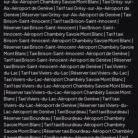
sur-Aix-Aéroport Chambéry Savoie Mont Blanc
|
Taxi Grésy-sur-
Aix-Aéroport de Genève
|
Tarif taxi Grésy-sur-Aix-Aéroport de
Genève
|
Réserver taxi Grésy-sur-Aix-Aéroport de Genève
|
Taxi
Brison-Saint-Innocent
|
Tarif taxi Brison-Saint-Innocent
|
Réserver taxi Brison-Saint-Innocent
|
Taxi Brison-Saint-
Innocent-Aéroport Chambéry Savoie Mont Blanc
|
Tarif taxi
Brison-Saint-Innocent-Aéroport Chambéry Savoie Mont Blanc
|
Réserver taxi Brison-Saint-Innocent-Aéroport Chambéry Savoie
Mont Blanc
|
Taxi Brison-Saint-Innocent-Aéroport de Genève
|
Tarif taxi Brison-Saint-Innocent-Aéroport de Genève
|
Réserver
taxi Brison-Saint-Innocent-Aéroport de Genève
|
Taxi Viviers-
du-Lac
|
Tarif taxi Viviers-du-Lac
|
Réserver taxi Viviers-du-Lac
|
Taxi Viviers-du-Lac-Aéroport Chambéry Savoie Mont Blanc
|
Tarif taxi Viviers-du-Lac-Aéroport Chambéry Savoie Mont Blanc
|
Réserver taxi Viviers-du-Lac-Aéroport Chambéry Savoie Mont
Blanc
|
Taxi Viviers-du-Lac-Aéroport de Genève
|
Tarif taxi
Viviers-du-Lac-Aéroport de Genève
|
Réserver taxi Viviers-du-
Lac-Aéroport de Genève
|
Taxi Bourdeau
|
Tarif taxi Bourdeau
|
Réserver taxi Bourdeau
|
Taxi Bourdeau-Aéroport Chambéry
Savoie Mont Blanc
|
Tarif taxi Bourdeau-Aéroport Chambéry
Savoie Mont Blanc
|
Réserver taxi Bourdeau-Aéroport Chambéry
Savoie Mont Blanc
|
Taxi Bourdeau-Aéroport de Genève
|
Tarif