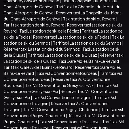
Chambéry Savoie Mont Blanc
|
Taxi La Chapelle-du-Mont-du-
Chat-Aéroport de Genève
|
Tarif taxi La Chapelle-du-Mont-du-
Chat-Aéroport de Genève
|
Réserver taxi La Chapelle-du-Mont-
du-Chat-Aéroport de Genève
|
Taxi station de ski du Revard
|
Tarif taxi station de ski du Revard
|
Réserver taxi station de ski du
Revard
|
Taxi La station de ski de la Féclaz
|
Tarif taxi La station de
ski de la Féclaz
|
Réserver taxi La station de ski de la Féclaz
|
Taxi La
station de ski du Semnoz
|
Tarif taxi La station de ski du Semnoz
|
Réserver taxi La station de ski du Semnoz
|
Taxi La station de ski
de la Clusaz
|
Tarif taxi La station de ski de la Clusaz
|
Réserver taxi
La station de ski de la Clusaz
|
Taxi Gare Aix les Bains-Le Revard
|
Tarif taxi Gare Aix les Bains-Le Revard
|
Réserver taxi Gare Aix les
Bains-Le Revard
|
Taxi Vsl Conventionne Bourdeau
|
Tarif taxi Vsl
Conventionne Bourdeau
|
Réserver taxi Vsl Conventionne
Bourdeau
|
Taxi Vsl Conventionne Grésy-sur-Aix
|
Tarif taxi Vsl
Conventionne Grésy-sur-Aix
|
Réserver taxi Vsl Conventionne
Grésy-sur-Aix
|
Taxi Vsl Conventionne Trévignin
|
Tarif taxi Vsl
Conventionne Trévignin
|
Réserver taxi Vsl Conventionne
Trévignin
|
Taxi Vsl Conventionne Pugny-Chatenod
|
Tarif taxi Vsl
Conventionne Pugny-Chatenod
|
Réserver taxi Vsl Conventionne
Pugny-Chatenod
|
Taxi Vsl Conventionne Tresserve
|
Tarif taxi Vsl
Conventionne Tresserve
|
Réserver taxi Vsl Conventionne