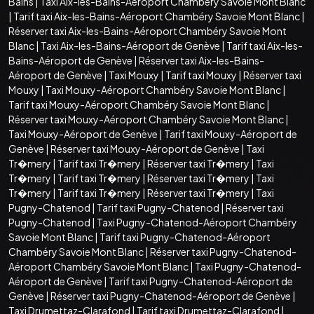
Bains
|
Taxi Aix-les-Bains-Aéroport Chambéry Savoie Mont Blanc
|
Tarif taxi Aix-les-Bains-Aéroport Chambéry Savoie Mont Blanc
|
Réserver taxi Aix-les-Bains-Aéroport Chambéry Savoie Mont
Blanc
|
Taxi Aix-les-Bains-Aéroport de Genève
|
Tarif taxi Aix-les-
Bains-Aéroport de Genève
|
Réserver taxi Aix-les-Bains-
Aéroport de Genève
|
Taxi Mouxy
|
Tarif taxi Mouxy
|
Réserver taxi
Mouxy
|
Taxi Mouxy-Aéroport Chambéry Savoie Mont Blanc
|
Tarif taxi Mouxy-Aéroport Chambéry Savoie Mont Blanc
|
Réserver taxi Mouxy-Aéroport Chambéry Savoie Mont Blanc
|
Taxi Mouxy-Aéroport de Genève
|
Tarif taxi Mouxy-Aéroport de
Genève
|
Réserver taxi Mouxy-Aéroport de Genève
|
Taxi
Tr�mery
|
Tarif taxi Tr�mery
|
Réserver taxi Tr�mery
|
Taxi
Tr�mery
|
Tarif taxi Tr�mery
|
Réserver taxi Tr�mery
|
Taxi
Tr�mery
|
Tarif taxi Tr�mery
|
Réserver taxi Tr�mery
|
Taxi
Pugny-Chatenod
|
Tarif taxi Pugny-Chatenod
|
Réserver taxi
Pugny-Chatenod
|
Taxi Pugny-Chatenod-Aéroport Chambéry
Savoie Mont Blanc
|
Tarif taxi Pugny-Chatenod-Aéroport
Chambéry Savoie Mont Blanc
|
Réserver taxi Pugny-Chatenod-
Aéroport Chambéry Savoie Mont Blanc
|
Taxi Pugny-Chatenod-
Aéroport de Genève
|
Tarif taxi Pugny-Chatenod-Aéroport de
Genève
|
Réserver taxi Pugny-Chatenod-Aéroport de Genève
|
Taxi Drumettaz-Clarafond
|
Tarif taxi Drumettaz-Clarafond
|