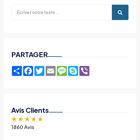
PARTAGER
Share
Facebook
Twitter
Email
Message
Skype
Viber
Avis Clients
★
★
★
★
★
1860 Avis