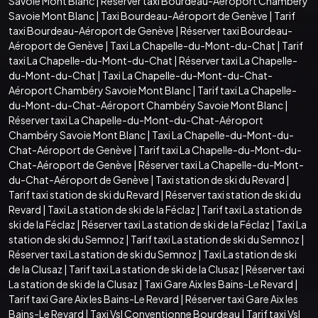
Savoie Mont Blanc
|
Réserver taxi Bourdeau-Aéroport Chambéry
Savoie Mont Blanc
|
Taxi Bourdeau-Aéroport de Genève
|
Tarif
taxi Bourdeau-Aéroport de Genève
|
Réserver taxi Bourdeau-
Aéroport de Genève
|
Taxi La Chapelle-du-Mont-du-Chat
|
Tarif
taxi La Chapelle-du-Mont-du-Chat
|
Réserver taxi La Chapelle-
du-Mont-du-Chat
|
Taxi La Chapelle-du-Mont-du-Chat-
Aéroport Chambéry Savoie Mont Blanc
|
Tarif taxi La Chapelle-
du-Mont-du-Chat-Aéroport Chambéry Savoie Mont Blanc
|
Réserver taxi La Chapelle-du-Mont-du-Chat-Aéroport
Chambéry Savoie Mont Blanc
|
Taxi La Chapelle-du-Mont-du-
Chat-Aéroport de Genève
|
Tarif taxi La Chapelle-du-Mont-du-
Chat-Aéroport de Genève
|
Réserver taxi La Chapelle-du-Mont-
du-Chat-Aéroport de Genève
|
Taxi station de ski du Revard
|
Tarif taxi station de ski du Revard
|
Réserver taxi station de ski du
Revard
|
Taxi La station de ski de la Féclaz
|
Tarif taxi La station de
ski de la Féclaz
|
Réserver taxi La station de ski de la Féclaz
|
Taxi La
station de ski du Semnoz
|
Tarif taxi La station de ski du Semnoz
|
Réserver taxi La station de ski du Semnoz
|
Taxi La station de ski
de la Clusaz
|
Tarif taxi La station de ski de la Clusaz
|
Réserver taxi
La station de ski de la Clusaz
|
Taxi Gare Aix les Bains-Le Revard
|
Tarif taxi Gare Aix les Bains-Le Revard
|
Réserver taxi Gare Aix les
Bains-Le Revard
|
Taxi Vsl Conventionne Bourdeau
|
Tarif taxi Vsl