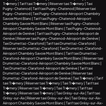
Tr�mery
|
Tarif taxi Tr�mery
|
Réserver taxi Tr�mery
|
Taxi
Pugny-Chatenod
|
Tarif taxi Pugny-Chatenod
|
Réserver taxi
Pugny-Chatenod
|
Taxi Pugny-Chatenod-Aéroport Chambéry
Savoie Mont Blanc
|
Tarif taxi Pugny-Chatenod-Aéroport
Chambéry Savoie Mont Blanc
|
Réserver taxi Pugny-Chatenod-
Aéroport Chambéry Savoie Mont Blanc
|
Taxi Pugny-Chatenod-
Aéroport de Genève
|
Tarif taxi Pugny-Chatenod-Aéroport de
Genève
|
Réserver taxi Pugny-Chatenod-Aéroport de Genève
|
Taxi Drumettaz-Clarafond
|
Tarif taxi Drumettaz-Clarafond
|
Réserver taxi Drumettaz-Clarafond
|
Taxi Drumettaz-Clarafond-
Aéroport Chambéry Savoie Mont Blanc
|
Tarif taxi Drumettaz-
Clarafond-Aéroport Chambéry Savoie Mont Blanc
|
Réserver taxi
Drumettaz-Clarafond-Aéroport Chambéry Savoie Mont Blanc
|
Taxi Drumettaz-Clarafond-Aéroport de Genève
|
Tarif taxi
Drumettaz-Clarafond-Aéroport de Genève
|
Réserver taxi
Drumettaz-Clarafond-Aéroport de Genève
|
Taxi Tr�mery
|
Tarif
taxi Tr�mery
|
Réserver taxi Tr�mery
|
Taxi Tr�mery
|
Tarif taxi
Tr�mery
|
Réserver taxi Tr�mery
|
Taxi Tr�mery
|
Tarif taxi
Tr�mery
|
Réserver taxi Tr�mery
|
Taxi Grésy-sur-Aix
|
Tarif taxi
Grésy-sur-Aix
|
Réserver taxi Grésy-sur-Aix
|
Taxi Grésy-sur-Aix-
Aéroport Chambéry Savoie Mont Blanc
|
Tarif taxi Grésy-sur-Aix-