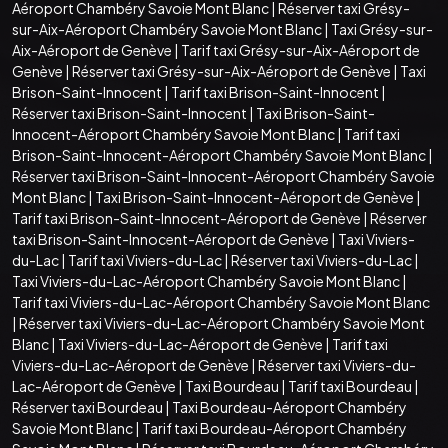
Aéroport Chambéry Savoie Mont Blanc
|
Réserver taxi Grésy-
sur-Aix-Aéroport Chambéry Savoie Mont Blanc
|
Taxi Grésy-sur-
Aix-Aéroport de Genève
|
Tarif taxi Grésy-sur-Aix-Aéroport de
Genève
|
Réserver taxi Grésy-sur-Aix-Aéroport de Genève
|
Taxi
Brison-Saint-Innocent
|
Tarif taxi Brison-Saint-Innocent
|
Réserver taxi Brison-Saint-Innocent
|
Taxi Brison-Saint-
Innocent-Aéroport Chambéry Savoie Mont Blanc
|
Tarif taxi
Brison-Saint-Innocent-Aéroport Chambéry Savoie Mont Blanc
|
Réserver taxi Brison-Saint-Innocent-Aéroport Chambéry Savoie
Mont Blanc
|
Taxi Brison-Saint-Innocent-Aéroport de Genève
|
Tarif taxi Brison-Saint-Innocent-Aéroport de Genève
|
Réserver
taxi Brison-Saint-Innocent-Aéroport de Genève
|
Taxi Viviers-
du-Lac
|
Tarif taxi Viviers-du-Lac
|
Réserver taxi Viviers-du-Lac
|
Taxi Viviers-du-Lac-Aéroport Chambéry Savoie Mont Blanc
|
Tarif taxi Viviers-du-Lac-Aéroport Chambéry Savoie Mont Blanc
|
Réserver taxi Viviers-du-Lac-Aéroport Chambéry Savoie Mont
Blanc
|
Taxi Viviers-du-Lac-Aéroport de Genève
|
Tarif taxi
Viviers-du-Lac-Aéroport de Genève
|
Réserver taxi Viviers-du-
Lac-Aéroport de Genève
|
Taxi Bourdeau
|
Tarif taxi Bourdeau
|
Réserver taxi Bourdeau
|
Taxi Bourdeau-Aéroport Chambéry
Savoie Mont Blanc
|
Tarif taxi Bourdeau-Aéroport Chambéry