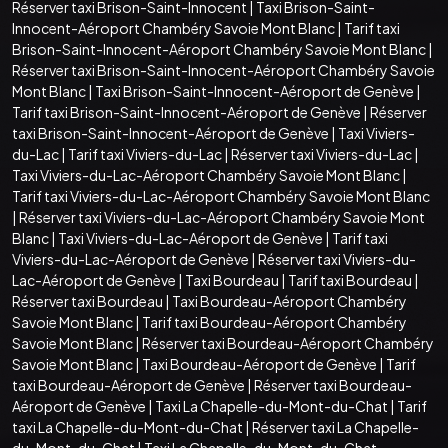
Réserver taxi Brison-Saint-Innocent
|
Taxi Brison-Saint-
Innocent-Aéroport Chambéry Savoie Mont Blanc
|
Tarif taxi
Brison-Saint-Innocent-Aéroport Chambéry Savoie Mont Blanc
|
Réserver taxi Brison-Saint-Innocent-Aéroport Chambéry Savoie
Mont Blanc
|
Taxi Brison-Saint-Innocent-Aéroport de Genève
|
Tarif taxi Brison-Saint-Innocent-Aéroport de Genève
|
Réserver
taxi Brison-Saint-Innocent-Aéroport de Genève
|
Taxi Viviers-
du-Lac
|
Tarif taxi Viviers-du-Lac
|
Réserver taxi Viviers-du-Lac
|
Taxi Viviers-du-Lac-Aéroport Chambéry Savoie Mont Blanc
|
Tarif taxi Viviers-du-Lac-Aéroport Chambéry Savoie Mont Blanc
|
Réserver taxi Viviers-du-Lac-Aéroport Chambéry Savoie Mont
Blanc
|
Taxi Viviers-du-Lac-Aéroport de Genève
|
Tarif taxi
Viviers-du-Lac-Aéroport de Genève
|
Réserver taxi Viviers-du-
Lac-Aéroport de Genève
|
Taxi Bourdeau
|
Tarif taxi Bourdeau
|
Réserver taxi Bourdeau
|
Taxi Bourdeau-Aéroport Chambéry
Savoie Mont Blanc
|
Tarif taxi Bourdeau-Aéroport Chambéry
Savoie Mont Blanc
|
Réserver taxi Bourdeau-Aéroport Chambéry
Savoie Mont Blanc
|
Taxi Bourdeau-Aéroport de Genève
|
Tarif
taxi Bourdeau-Aéroport de Genève
|
Réserver taxi Bourdeau-
Aéroport de Genève
|
Taxi La Chapelle-du-Mont-du-Chat
|
Tarif
taxi La Chapelle-du-Mont-du-Chat
|
Réserver taxi La Chapelle-
du-Mont-du-Chat
|
Taxi La Chapelle-du-Mont-du-Chat-