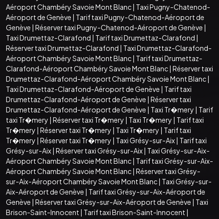
Aéroport Chambéry Savoie Mont Blanc
|
Taxi Pugny-Chatenod-
Aéroport de Genève
|
Tarif taxi Pugny-Chatenod-Aéroport de
Genève
|
Réserver taxi Pugny-Chatenod-Aéroport de Genève
|
Taxi Drumettaz-Clarafond
|
Tarif taxi Drumettaz-Clarafond
|
Réserver taxi Drumettaz-Clarafond
|
Taxi Drumettaz-Clarafond-
Aéroport Chambéry Savoie Mont Blanc
|
Tarif taxi Drumettaz-
Clarafond-Aéroport Chambéry Savoie Mont Blanc
|
Réserver taxi
Drumettaz-Clarafond-Aéroport Chambéry Savoie Mont Blanc
|
Taxi Drumettaz-Clarafond-Aéroport de Genève
|
Tarif taxi
Drumettaz-Clarafond-Aéroport de Genève
|
Réserver taxi
Drumettaz-Clarafond-Aéroport de Genève
|
Taxi Tr�mery
|
Tarif
taxi Tr�mery
|
Réserver taxi Tr�mery
|
Taxi Tr�mery
|
Tarif taxi
Tr�mery
|
Réserver taxi Tr�mery
|
Taxi Tr�mery
|
Tarif taxi
Tr�mery
|
Réserver taxi Tr�mery
|
Taxi Grésy-sur-Aix
|
Tarif taxi
Grésy-sur-Aix
|
Réserver taxi Grésy-sur-Aix
|
Taxi Grésy-sur-Aix-
Aéroport Chambéry Savoie Mont Blanc
|
Tarif taxi Grésy-sur-Aix-
Aéroport Chambéry Savoie Mont Blanc
|
Réserver taxi Grésy-
sur-Aix-Aéroport Chambéry Savoie Mont Blanc
|
Taxi Grésy-sur-
Aix-Aéroport de Genève
|
Tarif taxi Grésy-sur-Aix-Aéroport de
Genève
|
Réserver taxi Grésy-sur-Aix-Aéroport de Genève
|
Taxi
Brison-Saint-Innocent
|
Tarif taxi Brison-Saint-Innocent
|