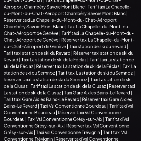
Aéroport Chambéry Savoie Mont Blanc
|
Tarif taxi La Chapelle-
du-Mont-du-Chat-Aéroport Chambéry Savoie Mont Blanc
|
Réserver taxi La Chapelle-du-Mont-du-Chat-Aéroport
Chambéry Savoie Mont Blanc
|
Taxi La Chapelle-du-Mont-du-
Chat-Aéroport de Genève
|
Tarif taxi La Chapelle-du-Mont-du-
Chat-Aéroport de Genève
|
Réserver taxi La Chapelle-du-Mont-
du-Chat-Aéroport de Genève
|
Taxi station de ski du Revard
|
Tarif taxi station de ski du Revard
|
Réserver taxi station de ski du
Revard
|
Taxi La station de ski de la Féclaz
|
Tarif taxi La station de
ski de la Féclaz
|
Réserver taxi La station de ski de la Féclaz
|
Taxi La
station de ski du Semnoz
|
Tarif taxi La station de ski du Semnoz
|
Réserver taxi La station de ski du Semnoz
|
Taxi La station de ski
de la Clusaz
|
Tarif taxi La station de ski de la Clusaz
|
Réserver taxi
La station de ski de la Clusaz
|
Taxi Gare Aix les Bains-Le Revard
|
Tarif taxi Gare Aix les Bains-Le Revard
|
Réserver taxi Gare Aix les
Bains-Le Revard
|
Taxi Vsl Conventionne Bourdeau
|
Tarif taxi Vsl
Conventionne Bourdeau
|
Réserver taxi Vsl Conventionne
Bourdeau
|
Taxi Vsl Conventionne Grésy-sur-Aix
|
Tarif taxi Vsl
Conventionne Grésy-sur-Aix
|
Réserver taxi Vsl Conventionne
Grésy-sur-Aix
|
Taxi Vsl Conventionne Trévignin
|
Tarif taxi Vsl
Conventionne Trévignin
|
Réserver taxi Vsl Conventionne