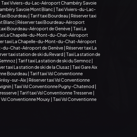
|
Taxi Viviers-du-Lac-Aéroport Chambéry Savoie
hambéry Savoie Mont Blanc
|
Taxi Viviers-du-Lac-
Taxi Bourdeau
|
Tarif taxi Bourdeau
|
Réserver taxi
t Blanc
|
Réserver taxi Bourdeau-Aéroport
 taxi Bourdeau-Aéroport de Genève
|
Taxi La
axi La Chapelle-du-Mont-du-Chat-Aéroport
er taxi La Chapelle-du-Mont-du-Chat-Aéroport
ont-du-Chat-Aéroport de Genève
|
Réserver taxi La
ver taxi station de ski du Revard
|
Taxi La station de
u Semnoz
|
Tarif taxi La station de ski du Semnoz
|
er taxi La station de ski de la Clusaz
|
Taxi Gare Aix
onne Bourdeau
|
Tarif taxi Vsl Conventionne
 Grésy-sur-Aix
|
Réserver taxi Vsl Conventionne
vignin
|
Taxi Vsl Conventionne Pugny-Chatenod
|
Tresserve
|
Tarif taxi Vsl Conventionne Tresserve
|
i Vsl Conventionne Mouxy
|
Taxi Vsl Conventionne