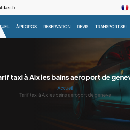
taxi.fr
UEIL
À PROPOS
RESERVATION
DEVIS
TRANSPORT SKI
arif taxi à Aix les bains aeroport de gene
Accueil
Tarif taxi à Aix les bains aeroport de geneve