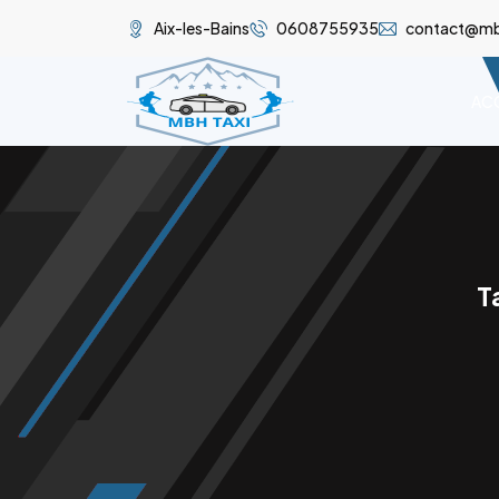
Aix-les-Bains
0608755935
contact@mbh
ACC
T