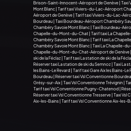
Brison-Saint-Innocent-Aéroport de Genève
|
Taxi 
Mont Blanc
|
Tarif taxi Viviers-du-Lac-Aéroport C
Aéroport de Genève
|
Tarif taxi Viviers-du-Lac-Aé
Bourdeau
|
Taxi Bourdeau-Aéroport Chambéry Sav
Chambéry Savoie Mont Blanc
|
Taxi Bourdeau-Aér
Chapelle-du-Mont-du-Chat
|
Tarif taxi La Chape
Chambéry Savoie Mont Blanc
|
Tarif taxi La Chap
Chambéry Savoie Mont Blanc
|
Taxi La Chapelle-d
Chapelle-du-Mont-du-Chat-Aéroport de Genève
ski de la Féclaz
|
Tarif taxi La station de ski de la Fécl
Réserver taxi La station de ski du Semnoz
|
Taxi La st
les Bains-Le Revard
|
Tarif taxi Gare Aix les Bains-Le
Bourdeau
|
Réserver taxi Vsl Conventionne Bourde
Grésy-sur-Aix
|
Taxi Vsl Conventionne Trévignin
|
Tar
Tarif taxi Vsl Conventionne Pugny-Chatenod
|
Rése
Réserver taxi Vsl Conventionne Tresserve
|
Taxi Vsl
Aix-les-Bains
|
Tarif taxi Vsl Conventionne Aix-les-B