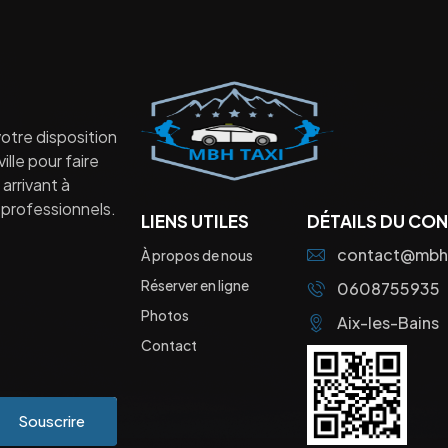
otre disposition
lle pour faire
arrivant à
professionnels.
LIENS UTILES
DÉTAILS DU CO
contact@mbht
À propos de nous
Réserver en ligne
0608755935
Photos
Aix-les-Bains
Contact
Souscrire