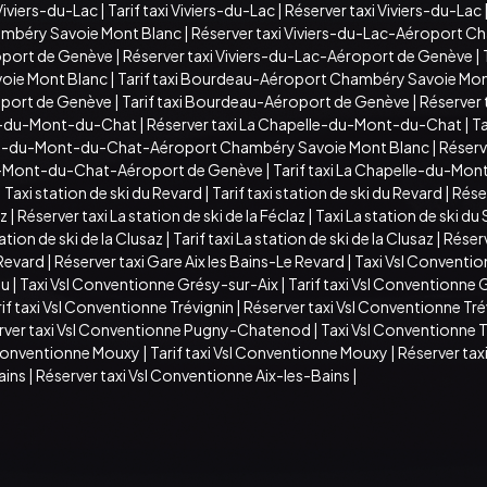
Viviers-du-Lac
|
Tarif taxi Viviers-du-Lac
|
Réserver taxi Viviers-du-Lac
hambéry Savoie Mont Blanc
|
Réserver taxi Viviers-du-Lac-Aéroport C
roport de Genève
|
Réserver taxi Viviers-du-Lac-Aéroport de Genève
|
oie Mont Blanc
|
Tarif taxi Bourdeau-Aéroport Chambéry Savoie Mon
oport de Genève
|
Tarif taxi Bourdeau-Aéroport de Genève
|
Réserver
lle-du-Mont-du-Chat
|
Réserver taxi La Chapelle-du-Mont-du-Chat
|
T
elle-du-Mont-du-Chat-Aéroport Chambéry Savoie Mont Blanc
|
Réserv
u-Mont-du-Chat-Aéroport de Genève
|
Tarif taxi La Chapelle-du-M
|
Taxi station de ski du Revard
|
Tarif taxi station de ski du Revard
|
Réser
az
|
Réserver taxi La station de ski de la Féclaz
|
Taxi La station de ski d
ation de ski de la Clusaz
|
Tarif taxi La station de ski de la Clusaz
|
Réserv
 Revard
|
Réserver taxi Gare Aix les Bains-Le Revard
|
Taxi Vsl Conventi
au
|
Taxi Vsl Conventionne Grésy-sur-Aix
|
Tarif taxi Vsl Conventionne
if taxi Vsl Conventionne Trévignin
|
Réserver taxi Vsl Conventionne Tré
rver taxi Vsl Conventionne Pugny-Chatenod
|
Taxi Vsl Conventionne 
 Conventionne Mouxy
|
Tarif taxi Vsl Conventionne Mouxy
|
Réserver tax
ains
|
Réserver taxi Vsl Conventionne Aix-les-Bains
|