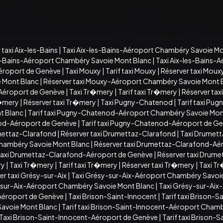
 taxi Aix-les-Bains
|
Taxi Aix-les-Bains-Aéroport Chambéry Savoie Mo
es-Bains-Aéroport Chambéry Savoie Mont Blanc
|
Taxi Aix-les-Bains-
Aéroport de Genève
|
Taxi Mouxy
|
Tarif taxi Mouxy
|
Réserver taxi Moux
e Mont Blanc
|
Réserver taxi Mouxy-Aéroport Chambéry Savoie Mont 
-Aéroport de Genève
|
Taxi Tr�mery
|
Tarif taxi Tr�mery
|
Réserver ta
r�mery
|
Réserver taxi Tr�mery
|
Taxi Pugny-Chatenod
|
Tarif taxi Pu
t Blanc
|
Tarif taxi Pugny-Chatenod-Aéroport Chambéry Savoie Mon
od-Aéroport de Genève
|
Tarif taxi Pugny-Chatenod-Aéroport de G
umettaz-Clarafond
|
Réserver taxi Drumettaz-Clarafond
|
Taxi Drumet
Chambéry Savoie Mont Blanc
|
Réserver taxi Drumettaz-Clarafond-Aé
 taxi Drumettaz-Clarafond-Aéroport de Genève
|
Réserver taxi Drum
ry
|
Taxi Tr�mery
|
Tarif taxi Tr�mery
|
Réserver taxi Tr�mery
|
Taxi T
er taxi Grésy-sur-Aix
|
Taxi Grésy-sur-Aix-Aéroport Chambéry Savoi
y-sur-Aix-Aéroport Chambéry Savoie Mont Blanc
|
Taxi Grésy-sur-Aix
-Aéroport de Genève
|
Taxi Brison-Saint-Innocent
|
Tarif taxi Brison-S
Savoie Mont Blanc
|
Tarif taxi Brison-Saint-Innocent-Aéroport Cham
Taxi Brison-Saint-Innocent-Aéroport de Genève
|
Tarif taxi Brison