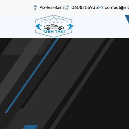
Aix-les-Bains
0608755935
contact@mbh
ACC