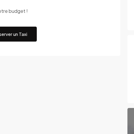
otre budget !
erver un Taxi