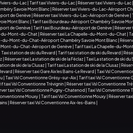
Viviers-du-Lac
|
Tarif taxi Viviers-du-Lac
|
Réserver taxi Viviers-du-Lac
hambéry Savoie Mont Blanc
|
Réserver taxi Viviers-du-Lac-Aéroport C
roport de Genève
|
Réserver taxi Viviers-du-Lac-Aéroport de Genève
|
oie Mont Blanc
|
Tarif taxi Bourdeau-Aéroport Chambéry Savoie Mon
oport de Genève
|
Tarif taxi Bourdeau-Aéroport de Genève
|
Réserver
lle-du-Mont-du-Chat
|
Réserver taxi La Chapelle-du-Mont-du-Chat
|
T
elle-du-Mont-du-Chat-Aéroport Chambéry Savoie Mont Blanc
|
Réserv
u-Mont-du-Chat-Aéroport de Genève
|
Tarif taxi La Chapelle-du-M
|
Taxi station de ski du Revard
|
Tarif taxi station de ski du Revard
|
Réser
az
|
Réserver taxi La station de ski de la Féclaz
|
Taxi La station de ski d
ation de ski de la Clusaz
|
Tarif taxi La station de ski de la Clusaz
|
Réserv
 Revard
|
Réserver taxi Gare Aix les Bains-Le Revard
|
Taxi Vsl Conventi
au
|
Taxi Vsl Conventionne Grésy-sur-Aix
|
Tarif taxi Vsl Conventionne
if taxi Vsl Conventionne Trévignin
|
Réserver taxi Vsl Conventionne Tré
rver taxi Vsl Conventionne Pugny-Chatenod
|
Taxi Vsl Conventionne 
 Conventionne Mouxy
|
Tarif taxi Vsl Conventionne Mouxy
|
Réserver tax
ains
|
Réserver taxi Vsl Conventionne Aix-les-Bains
|