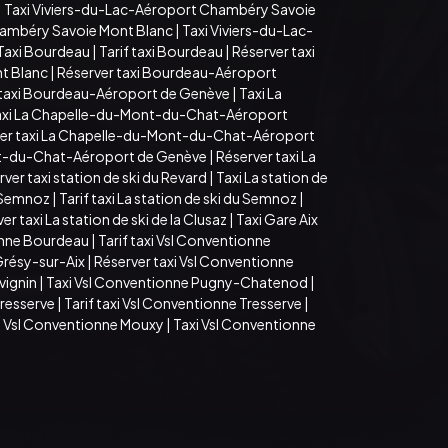
|
Taxi Viviers-du-Lac-Aéroport Chambéry Savoie
hambéry Savoie Mont Blanc
|
Taxi Viviers-du-Lac-
Taxi Bourdeau
|
Tarif taxi Bourdeau
|
Réserver taxi
t Blanc
|
Réserver taxi Bourdeau-Aéroport
 taxi Bourdeau-Aéroport de Genève
|
Taxi La
axi La Chapelle-du-Mont-du-Chat-Aéroport
er taxi La Chapelle-du-Mont-du-Chat-Aéroport
ont-du-Chat-Aéroport de Genève
|
Réserver taxi La
ver taxi station de ski du Revard
|
Taxi La station de
u Semnoz
|
Tarif taxi La station de ski du Semnoz
|
er taxi La station de ski de la Clusaz
|
Taxi Gare Aix
onne Bourdeau
|
Tarif taxi Vsl Conventionne
 Grésy-sur-Aix
|
Réserver taxi Vsl Conventionne
vignin
|
Taxi Vsl Conventionne Pugny-Chatenod
|
Tresserve
|
Tarif taxi Vsl Conventionne Tresserve
|
i Vsl Conventionne Mouxy
|
Taxi Vsl Conventionne