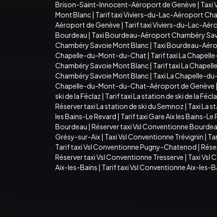
Brison-Saint-Innocent-Aéroport de Genève
|
Taxi 
Mont Blanc
|
Tarif taxi Viviers-du-Lac-Aéroport C
Aéroport de Genève
|
Tarif taxi Viviers-du-Lac-Aé
Bourdeau
|
Taxi Bourdeau-Aéroport Chambéry Sav
Chambéry Savoie Mont Blanc
|
Taxi Bourdeau-Aér
Chapelle-du-Mont-du-Chat
|
Tarif taxi La Chape
Chambéry Savoie Mont Blanc
|
Tarif taxi La Chap
Chambéry Savoie Mont Blanc
|
Taxi La Chapelle-d
Chapelle-du-Mont-du-Chat-Aéroport de Genève
ski de la Féclaz
|
Tarif taxi La station de ski de la Fécl
Réserver taxi La station de ski du Semnoz
|
Taxi La st
les Bains-Le Revard
|
Tarif taxi Gare Aix les Bains-Le
Bourdeau
|
Réserver taxi Vsl Conventionne Bourde
Grésy-sur-Aix
|
Taxi Vsl Conventionne Trévignin
|
Tar
Tarif taxi Vsl Conventionne Pugny-Chatenod
|
Rése
Réserver taxi Vsl Conventionne Tresserve
|
Taxi Vsl
Aix-les-Bains
|
Tarif taxi Vsl Conventionne Aix-les-B