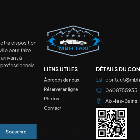
otre disposition
lle pour faire
arrivant à
professionnels.
LIENS UTILES
DÉTAILS DU CO
contact@mbht
À propos de nous
Réserver en ligne
0608755935
Photos
Aix-les-Bains
Contact
Souscrire