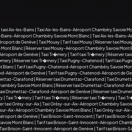
 taxi Aix-les-Bains
|
Taxi Aix-les-Bains-Aéroport Chambéry Savoie Mo
es-Bains-Aéroport Chambéry Savoie Mont Blanc
|
Taxi Aix-les-Bains-
Aéroport de Genève
|
Taxi Mouxy
|
Tarif taxi Mouxy
|
Réserver taxi Moux
e Mont Blanc
|
Réserver taxi Mouxy-Aéroport Chambéry Savoie Mont 
-Aéroport de Genève
|
Taxi Tr�mery
|
Tarif taxi Tr�mery
|
Réserver ta
r�mery
|
Réserver taxi Tr�mery
|
Taxi Pugny-Chatenod
|
Tarif taxi Pu
t Blanc
|
Tarif taxi Pugny-Chatenod-Aéroport Chambéry Savoie Mon
od-Aéroport de Genève
|
Tarif taxi Pugny-Chatenod-Aéroport de G
umettaz-Clarafond
|
Réserver taxi Drumettaz-Clarafond
|
Taxi Drumet
Chambéry Savoie Mont Blanc
|
Réserver taxi Drumettaz-Clarafond-Aé
 taxi Drumettaz-Clarafond-Aéroport de Genève
|
Réserver taxi Drum
ry
|
Taxi Tr�mery
|
Tarif taxi Tr�mery
|
Réserver taxi Tr�mery
|
Taxi T
er taxi Grésy-sur-Aix
|
Taxi Grésy-sur-Aix-Aéroport Chambéry Savoi
y-sur-Aix-Aéroport Chambéry Savoie Mont Blanc
|
Taxi Grésy-sur-Aix
-Aéroport de Genève
|
Taxi Brison-Saint-Innocent
|
Tarif taxi Brison-S
Savoie Mont Blanc
|
Tarif taxi Brison-Saint-Innocent-Aéroport Cham
Taxi Brison-Saint-Innocent-Aéroport de Genève
|
Tarif taxi Brison