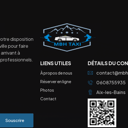
otre disposition
lle pour faire
arrivant à
professionnels.
LIENS UTILES
DÉTAILS DU CO
contact@mbht
À propos de nous
Réserver en ligne
0608755935
Photos
Aix-les-Bains
Contact
Souscrire