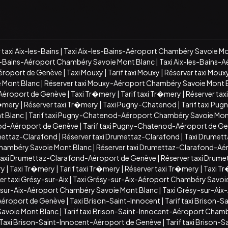
 taxi Aix-les-Bains
|
Taxi Aix-les-Bains-Aéroport Chambéry Savoie Mo
es-Bains-Aéroport Chambéry Savoie Mont Blanc
|
Taxi Aix-les-Bains-
Aéroport de Genève
|
Taxi Mouxy
|
Tarif taxi Mouxy
|
Réserver taxi Moux
e Mont Blanc
|
Réserver taxi Mouxy-Aéroport Chambéry Savoie Mont 
-Aéroport de Genève
|
Taxi Tr�mery
|
Tarif taxi Tr�mery
|
Réserver ta
r�mery
|
Réserver taxi Tr�mery
|
Taxi Pugny-Chatenod
|
Tarif taxi Pu
t Blanc
|
Tarif taxi Pugny-Chatenod-Aéroport Chambéry Savoie Mon
od-Aéroport de Genève
|
Tarif taxi Pugny-Chatenod-Aéroport de G
umettaz-Clarafond
|
Réserver taxi Drumettaz-Clarafond
|
Taxi Drumet
Chambéry Savoie Mont Blanc
|
Réserver taxi Drumettaz-Clarafond-Aé
 taxi Drumettaz-Clarafond-Aéroport de Genève
|
Réserver taxi Drum
ry
|
Taxi Tr�mery
|
Tarif taxi Tr�mery
|
Réserver taxi Tr�mery
|
Taxi T
er taxi Grésy-sur-Aix
|
Taxi Grésy-sur-Aix-Aéroport Chambéry Savoi
y-sur-Aix-Aéroport Chambéry Savoie Mont Blanc
|
Taxi Grésy-sur-Aix
-Aéroport de Genève
|
Taxi Brison-Saint-Innocent
|
Tarif taxi Brison-S
Savoie Mont Blanc
|
Tarif taxi Brison-Saint-Innocent-Aéroport Cham
Taxi Brison-Saint-Innocent-Aéroport de Genève
|
Tarif taxi Brison