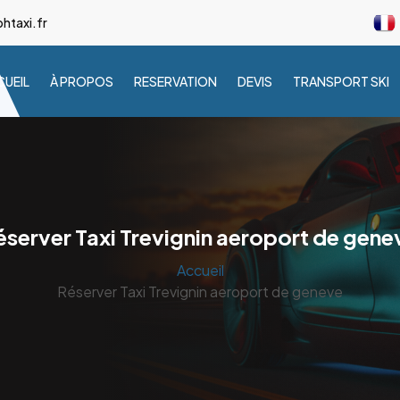
taxi.fr
UEIL
À PROPOS
RESERVATION
DEVIS
TRANSPORT SKI
éserver Taxi Trevignin aeroport de gene
Accueil
Réserver Taxi Trevignin aeroport de geneve