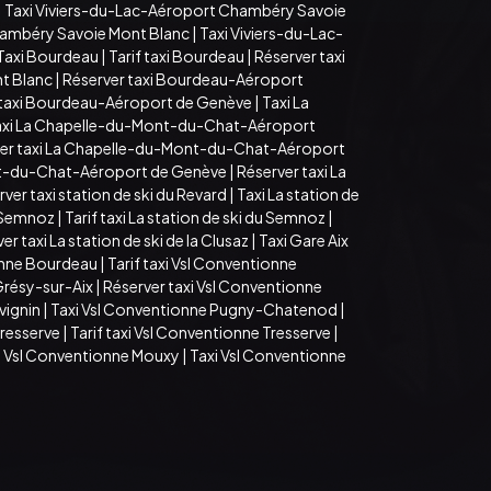
|
Taxi Viviers-du-Lac-Aéroport Chambéry Savoie
hambéry Savoie Mont Blanc
|
Taxi Viviers-du-Lac-
Taxi Bourdeau
|
Tarif taxi Bourdeau
|
Réserver taxi
t Blanc
|
Réserver taxi Bourdeau-Aéroport
 taxi Bourdeau-Aéroport de Genève
|
Taxi La
axi La Chapelle-du-Mont-du-Chat-Aéroport
er taxi La Chapelle-du-Mont-du-Chat-Aéroport
ont-du-Chat-Aéroport de Genève
|
Réserver taxi La
ver taxi station de ski du Revard
|
Taxi La station de
u Semnoz
|
Tarif taxi La station de ski du Semnoz
|
er taxi La station de ski de la Clusaz
|
Taxi Gare Aix
onne Bourdeau
|
Tarif taxi Vsl Conventionne
 Grésy-sur-Aix
|
Réserver taxi Vsl Conventionne
vignin
|
Taxi Vsl Conventionne Pugny-Chatenod
|
Tresserve
|
Tarif taxi Vsl Conventionne Tresserve
|
i Vsl Conventionne Mouxy
|
Taxi Vsl Conventionne