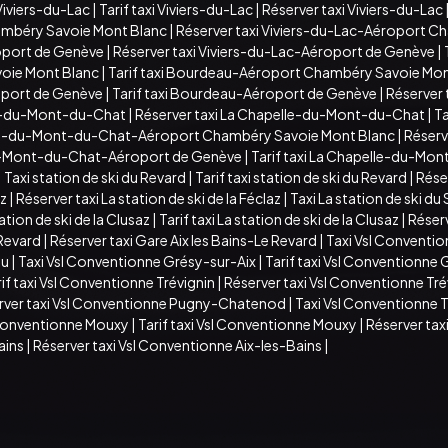
Viviers-du-Lac
|
Tarif taxi Viviers-du-Lac
|
Réserver taxi Viviers-du-Lac
hambéry Savoie Mont Blanc
|
Réserver taxi Viviers-du-Lac-Aéroport C
roport de Genève
|
Réserver taxi Viviers-du-Lac-Aéroport de Genève
|
oie Mont Blanc
|
Tarif taxi Bourdeau-Aéroport Chambéry Savoie Mon
oport de Genève
|
Tarif taxi Bourdeau-Aéroport de Genève
|
Réserver
lle-du-Mont-du-Chat
|
Réserver taxi La Chapelle-du-Mont-du-Chat
|
T
elle-du-Mont-du-Chat-Aéroport Chambéry Savoie Mont Blanc
|
Réserv
u-Mont-du-Chat-Aéroport de Genève
|
Tarif taxi La Chapelle-du-M
|
Taxi station de ski du Revard
|
Tarif taxi station de ski du Revard
|
Réser
az
|
Réserver taxi La station de ski de la Féclaz
|
Taxi La station de ski d
ation de ski de la Clusaz
|
Tarif taxi La station de ski de la Clusaz
|
Réserv
 Revard
|
Réserver taxi Gare Aix les Bains-Le Revard
|
Taxi Vsl Conventi
au
|
Taxi Vsl Conventionne Grésy-sur-Aix
|
Tarif taxi Vsl Conventionne
if taxi Vsl Conventionne Trévignin
|
Réserver taxi Vsl Conventionne Tré
rver taxi Vsl Conventionne Pugny-Chatenod
|
Taxi Vsl Conventionne 
 Conventionne Mouxy
|
Tarif taxi Vsl Conventionne Mouxy
|
Réserver tax
ains
|
Réserver taxi Vsl Conventionne Aix-les-Bains
|