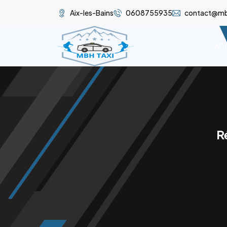
Aix-les-Bains
0608755935
contact@mbh
ACC
R