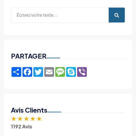
PARTAGER
Share
Facebook
Twitter
Email
Message
Skype
Viber
Avis Clients
★
★
★
★
★
1192 Avis