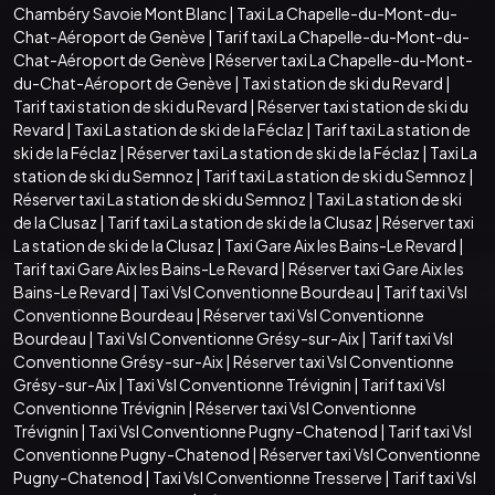
Chambéry Savoie Mont Blanc
|
Taxi La Chapelle-du-Mont-du-
Chat-Aéroport de Genève
|
Tarif taxi La Chapelle-du-Mont-du-
Chat-Aéroport de Genève
|
Réserver taxi La Chapelle-du-Mont-
du-Chat-Aéroport de Genève
|
Taxi station de ski du Revard
|
Tarif taxi station de ski du Revard
|
Réserver taxi station de ski du
Revard
|
Taxi La station de ski de la Féclaz
|
Tarif taxi La station de
ski de la Féclaz
|
Réserver taxi La station de ski de la Féclaz
|
Taxi La
station de ski du Semnoz
|
Tarif taxi La station de ski du Semnoz
|
Réserver taxi La station de ski du Semnoz
|
Taxi La station de ski
de la Clusaz
|
Tarif taxi La station de ski de la Clusaz
|
Réserver taxi
La station de ski de la Clusaz
|
Taxi Gare Aix les Bains-Le Revard
|
Tarif taxi Gare Aix les Bains-Le Revard
|
Réserver taxi Gare Aix les
Bains-Le Revard
|
Taxi Vsl Conventionne Bourdeau
|
Tarif taxi Vsl
Conventionne Bourdeau
|
Réserver taxi Vsl Conventionne
Bourdeau
|
Taxi Vsl Conventionne Grésy-sur-Aix
|
Tarif taxi Vsl
Conventionne Grésy-sur-Aix
|
Réserver taxi Vsl Conventionne
Grésy-sur-Aix
|
Taxi Vsl Conventionne Trévignin
|
Tarif taxi Vsl
Conventionne Trévignin
|
Réserver taxi Vsl Conventionne
Trévignin
|
Taxi Vsl Conventionne Pugny-Chatenod
|
Tarif taxi Vsl
Conventionne Pugny-Chatenod
|
Réserver taxi Vsl Conventionne
Pugny-Chatenod
|
Taxi Vsl Conventionne Tresserve
|
Tarif taxi Vsl