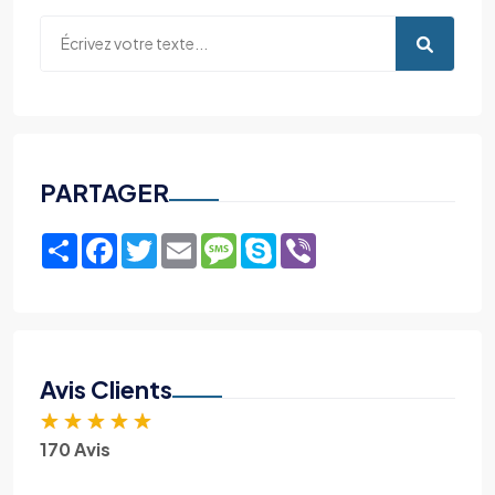
PARTAGER
Share
Facebook
Twitter
Email
Message
Skype
Viber
Avis Clients
★
★
★
★
★
170 Avis