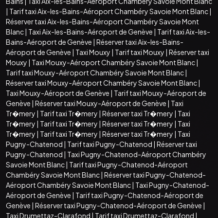
Bains
|
Taxi Aix-les-Bains-Aéroport Chambéry Savoie Mont Blanc
|
Tarif taxi Aix-les-Bains-Aéroport Chambéry Savoie Mont Blanc
|
Réserver taxi Aix-les-Bains-Aéroport Chambéry Savoie Mont
Blanc
|
Taxi Aix-les-Bains-Aéroport de Genève
|
Tarif taxi Aix-les-
Bains-Aéroport de Genève
|
Réserver taxi Aix-les-Bains-
Aéroport de Genève
|
Taxi Mouxy
|
Tarif taxi Mouxy
|
Réserver taxi
Mouxy
|
Taxi Mouxy-Aéroport Chambéry Savoie Mont Blanc
|
Tarif taxi Mouxy-Aéroport Chambéry Savoie Mont Blanc
|
Réserver taxi Mouxy-Aéroport Chambéry Savoie Mont Blanc
|
Taxi Mouxy-Aéroport de Genève
|
Tarif taxi Mouxy-Aéroport de
Genève
|
Réserver taxi Mouxy-Aéroport de Genève
|
Taxi
Tr�mery
|
Tarif taxi Tr�mery
|
Réserver taxi Tr�mery
|
Taxi
Tr�mery
|
Tarif taxi Tr�mery
|
Réserver taxi Tr�mery
|
Taxi
Tr�mery
|
Tarif taxi Tr�mery
|
Réserver taxi Tr�mery
|
Taxi
Pugny-Chatenod
|
Tarif taxi Pugny-Chatenod
|
Réserver taxi
Pugny-Chatenod
|
Taxi Pugny-Chatenod-Aéroport Chambéry
Savoie Mont Blanc
|
Tarif taxi Pugny-Chatenod-Aéroport
Chambéry Savoie Mont Blanc
|
Réserver taxi Pugny-Chatenod-
Aéroport Chambéry Savoie Mont Blanc
|
Taxi Pugny-Chatenod-
Aéroport de Genève
|
Tarif taxi Pugny-Chatenod-Aéroport de
Genève
|
Réserver taxi Pugny-Chatenod-Aéroport de Genève
|
Taxi Drumettaz-Clarafond
|
Tarif taxi Drumettaz-Clarafond
|