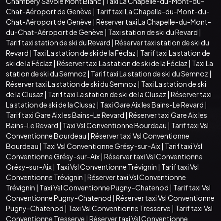
Chambéry Savoie Mont Blanc
|
Taxi La Chapelle-du-Mont-du-
Chat-Aéroport de Genève
|
Tarif taxi La Chapelle-du-Mont-du-
Chat-Aéroport de Genève
|
Réserver taxi La Chapelle-du-Mont-
du-Chat-Aéroport de Genève
|
Taxi station de ski du Revard
|
Tarif taxi station de ski du Revard
|
Réserver taxi station de ski du
Revard
|
Taxi La station de ski de la Féclaz
|
Tarif taxi La station de
ski de la Féclaz
|
Réserver taxi La station de ski de la Féclaz
|
Taxi La
station de ski du Semnoz
|
Tarif taxi La station de ski du Semnoz
|
Réserver taxi La station de ski du Semnoz
|
Taxi La station de ski
de la Clusaz
|
Tarif taxi La station de ski de la Clusaz
|
Réserver taxi
La station de ski de la Clusaz
|
Taxi Gare Aix les Bains-Le Revard
|
Tarif taxi Gare Aix les Bains-Le Revard
|
Réserver taxi Gare Aix les
Bains-Le Revard
|
Taxi Vsl Conventionne Bourdeau
|
Tarif taxi Vsl
Conventionne Bourdeau
|
Réserver taxi Vsl Conventionne
Bourdeau
|
Taxi Vsl Conventionne Grésy-sur-Aix
|
Tarif taxi Vsl
Conventionne Grésy-sur-Aix
|
Réserver taxi Vsl Conventionne
Grésy-sur-Aix
|
Taxi Vsl Conventionne Trévignin
|
Tarif taxi Vsl
Conventionne Trévignin
|
Réserver taxi Vsl Conventionne
Trévignin
|
Taxi Vsl Conventionne Pugny-Chatenod
|
Tarif taxi Vsl
Conventionne Pugny-Chatenod
|
Réserver taxi Vsl Conventionne
Pugny-Chatenod
|
Taxi Vsl Conventionne Tresserve
|
Tarif taxi Vsl
Conventionne Tresserve
|
Réserver taxi Vsl Conventionne