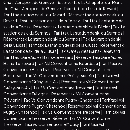
Chat-Aéroport de Genève
|
Réserver taxi La Chapelle-du-Mont-
du-Chat-Aéroport de Genève
|
Taxi station de ski du Revard
|
Tarif taxi station de ski du Revard
|
Réserver taxi station de ski du
Revard
|
Taxi La station de ski de la Féclaz
|
Tarif taxi La station de
ski de la Féclaz
|
Réserver taxi La station de ski de la Féclaz
|
Taxi La
station de ski du Semnoz
|
Tarif taxi La station de ski du Semnoz
|
Réserver taxi La station de ski du Semnoz
|
Taxi La station de ski
de la Clusaz
|
Tarif taxi La station de ski de la Clusaz
|
Réserver taxi
La station de ski de la Clusaz
|
Taxi Gare Aix les Bains-Le Revard
|
Tarif taxi Gare Aix les Bains-Le Revard
|
Réserver taxi Gare Aix les
Bains-Le Revard
|
Taxi Vsl Conventionne Bourdeau
|
Tarif taxi Vsl
Conventionne Bourdeau
|
Réserver taxi Vsl Conventionne
Bourdeau
|
Taxi Vsl Conventionne Grésy-sur-Aix
|
Tarif taxi Vsl
Conventionne Grésy-sur-Aix
|
Réserver taxi Vsl Conventionne
Grésy-sur-Aix
|
Taxi Vsl Conventionne Trévignin
|
Tarif taxi Vsl
Conventionne Trévignin
|
Réserver taxi Vsl Conventionne
Trévignin
|
Taxi Vsl Conventionne Pugny-Chatenod
|
Tarif taxi Vsl
Conventionne Pugny-Chatenod
|
Réserver taxi Vsl Conventionne
Pugny-Chatenod
|
Taxi Vsl Conventionne Tresserve
|
Tarif taxi Vsl
Conventionne Tresserve
|
Réserver taxi Vsl Conventionne
Tresserve
|
Taxi Vsl Conventionne Mouxy
|
Tarif taxi Vsl